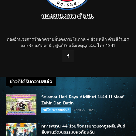
กองอำนวยการรักษาความมั่นคงภายในภาค 4 ส่วนหน้า ค่ายสิรินธร
อ.ยะรัง จ.ปัตตานี , ศูนย์รับแจ้งเหตุฉุกเฉิน โทร.1341
ข่าวที่ได้รับความสนใจ
Selamat Hari Raya Aidilfitri 1444 H Maaf
Zahir Dan Batin
April 22, 2023
วิดีโอประชาสัมพันธ์
ทหารพราน 44 ร่วมกิจกรรมกวนอาซูรอสัมพันธ์
สืบสานวัฒนธรรมของท้องถิ่น