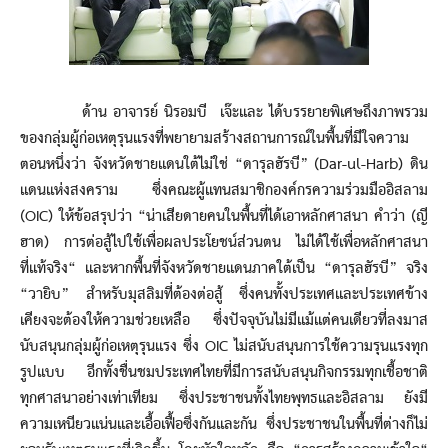
ด้าน อาจารย์ นิรอมบี เจ๊ะและ ได้บรรยายพิเศษถึงภาพรวม
ของกลุ่มผู้ก่อเหตุรุนแรงที่พยายามสร้างสถานการณ์ในพื้นที่มีใจความ
ตอนหนึ่งว่า จังหวัดชายแดนใต้ไม่ใช่ “ดารุลฮัรบี” (Dar-ul-Harb) ดิน
แดนแห่งสงคราม ซึ่งคณะผู้เเทนสมาชิกองค์กรความร่วมมืออิสลาม
(OIC) ให้ข้อสรุปว่า “น่าเสียดายคนในพื้นที่ได้เอาหลักศาสนา คำว่า (ญี
ฮาด) การต่อสู้ไปใช้เพื่อผลประโยชน์ส่วนตน ไม่ได้ใช้เพื่อหลักศาสนา
ที่แท้จริง“ และหากพื้นที่จังหวัดชายแดนภาคใต้เป็น “ดารุลฮัรบี” จริง
“วายิบ” สำหรับมุสลิมที่ต้องต่อสู้ ซึ่งคนทั้งประเทศและประเทศข้าง
เคียงจะต้องให้ความช่วยเหลือ ซึ่งปัจจุบันไม่มีแม้แต่คนเดียวที่ลงมาส
นับสนุนกลุ่มผู้ก่อเหตุรุนแรง ซึ่ง OIC ไม่สนับสนุนการใช้ความรุนแรงทุก
รูปแบบ อีกทั้งชื่นชมประเทศไทยที่มีการสนับสนุนกิจกรรมทุกเชื้อชาติ
ทุกศาสนาอย่างเท่าเทียม ซึ่งประชาชนทั้งไทยพุทธและอิสลาม ยังมี
ความเหนียวแน่นและเอื้อเฟื้อซึ่งกันและกัน ซึ่งประชาชนในพื้นที่ต่างก็ไม่