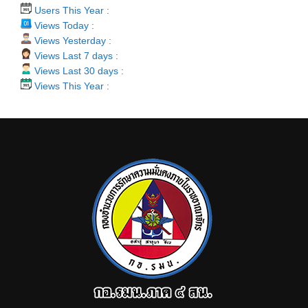
Users This Year :
Views Today :
Views Yesterday :
Views Last 7 days :
Views Last 30 days :
Views This Year :