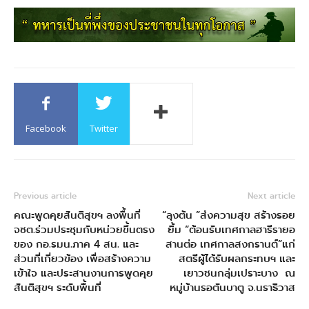
Facebook
Twitter
Previous article
Next article
คณะพูดคุยสันติสุขฯ ลงพื้นที่
“ลุงต้น ”ส่งความสุข สร้างรอย
จชต.ร่วมประชุมกับหน่วยขึ้นตรง
ยิ้ม “ต้อนรับเทศกาลฮารีรายอ
ของ กอ.รมน.ภาค 4 สน. และ
สานต่อ เทศกาลสงกรานต์”แก่
ส่วนที่เกี่ยวข้อง เพื่อสร้างความ
สตรีผู้ได้รับผลกระทบฯ และ
เข้าใจ และประสานงานการพูดคุย
เยาวชนกลุ่มเปราะบาง ณ
สันติสุขฯ ระดับพื้นที่
หมู่บ้านรอตันบาตู จ.นราธิวาส