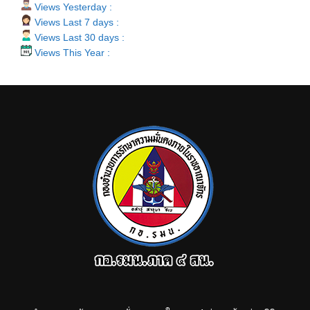
Views Yesterday :
Views Last 7 days :
Views Last 30 days :
Views This Year :