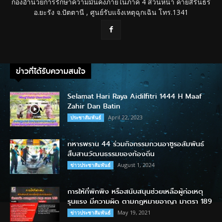
กองอำนวยการรักษาความมั่นคงภายในภาค 4 ส่วนหน้า ค่ายสิรินธร
อ.ยะรัง จ.ปัตตานี , ศูนย์รับแจ้งเหตุฉุกเฉิน โทร.1341
ข่าวที่ได้รับความสนใจ
Selamat Hari Raya Aidilfitri 1444 H Maaf
Zahir Dan Batin
April 22, 2023
ประชาสัมพันธ์
ทหารพราน 44 ร่วมกิจกรรมกวนอาซูรอสัมพันธ์
สืบสานวัฒนธรรมของท้องถิ่น
August 1, 2024
ข่าวประชาสัมพันธ์
การให้ที่พักพิง หรือสนับสนุนช่วยเหลือผู้ก่อเหตุ
รุนแรง มีความผิด ตามกฎหมายอาญา มาตรา 189
May 19, 2021
ข่าวประชาสัมพันธ์