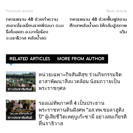
Previous article
Next article
ทหารพราน 48 ช่วยทำความ
ทหารพราน 48 ช่วยฟื้นฟูสถาน
สะอาดโรงเรียนราชพัฒนา ต.มะ
ศึกษาหลังน้ำลด ให้กลับสู่สภาพ
รือโบออก อ.เจาะไอร้อง
เดิม
จ.นราธิวาส หลังน้ำลด
RELATED ARTICLES
MORE FROM AUTHOR
หน่วยเฉพาะกิจสันติสุข ร่วมกิจกรรมจิต
อาสาพัฒนาสิ่งแวดล้อม น้อมถวายเป็น
พระราชกุศล
ข่าวประชาสัมพันธ์
รองแม่ทัพภาคที่ 4 เป็นประธาน
พระราชทานดินฝังศพ “อส.ทพ.ซอลาฮูดิง
ปิ” ผู้เสียชีวิตเหตุบูเก๊ะซามี อย่างสมเกียรติ
ข่าวประชาสัมพันธ์
ที่นราธิวาส