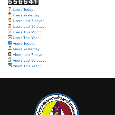
Users Today :
Users Yesterday :
Users Last 7 days :
Users Last 30 days :
Users This Month :
Users This Year :
Views Today :
Views Yesterday :
Views Last 7 days :
Views Last 30 days :
Views This Year :