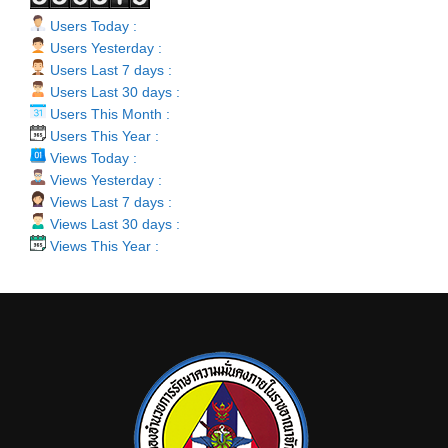
Users Today :
Users Yesterday :
Users Last 7 days :
Users Last 30 days :
Users This Month :
Users This Year :
Views Today :
Views Yesterday :
Views Last 7 days :
Views Last 30 days :
Views This Year :