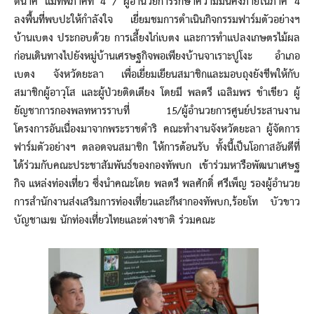
ตนาค แม่ทัพภาคที่ 4 / ผู้อำนวยการรักษาความมั่นคงภายในภาค 4
ลงพื้นที่พบปะให้กำลังใจ เยี่ยมชมการดำเนินกิจกรรมฟาร์มตัวอย่างฯ
บ้านเบตง ประกอบด้วย การเลี้ยงไก่เบตง และการทำแปลงเกษตรไม้ผล
ก่อนเดินทางไปยังหมู่บ้านเศรษฐกิจพอเพียงบ้านจาเราะปูโงะ อำเภอ
เบตง จังหวัดยะลา เพื่อเยี่ยมเยียนสมาชิกและมอบถุงยังชีพให้กับ
สมาชิกผู้อาวุโส และผู้ป่วยติดเตียง โดยมี พลตรี เฉลิมพร ขำเขียว ผู้
ยัญชาการกองพลทหารราบที่ 15/ผู้อำนวยการศูนย์ประสานงาน
โครงการอันเนื่องมาจากพระราชดำริ คณะทำงานจังหวัดยะลา ผู้จัดการ
ฟาร์มตัวอย่างฯ ตลอดจนสมาชิก ให้การต้อนรับ ทั้งนี้เป็นโอกาสอันดีที่
ได้ร่วมกับคณะประชาสัมพันธ์ของกองทัพบก เข้าร่วมหารือพัฒนาเศษฐ
กิจ แหล่งท่องเที่ยว ซึ่งนำคณะโดย พลตรี พลศักดิ์ ศรีเพ็ญ รองผู้อำนวย
การสำนักงานส่งเสริมการท่องเที่ยวและกีฬากองทัพบก,ร้อยโท บัวขาว
บัญชาเมฆ นักท่องเที่ยวไทยและต่างชาติ ร่วมคณะ