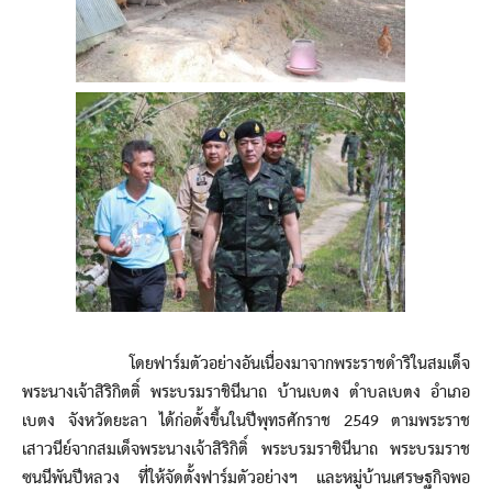
โดยฟาร์มตัวอย่างอันเนื่องมาจากพระราชดำริในสมเด็จ
พระนางเจ้าสิริกิตติ์ พระบรมราชินีนาถ บ้านเบตง ตำบลเบตง อำเภอ
เบตง จังหวัดยะลา ได้ก่อตั้งขึ้นในปีพุทธศักราช 2549 ตามพระราช
เสาวนีย์จากสมเด็จพระนางเจ้าสิริกิติ์ พระบรมราชินีนาถ พระบรมราช
ซนนีพันปีหลวง ที่ให้จัดตั้งฟาร์มตัวอย่างฯ และหมู่บ้านเศรษฐกิจพอ