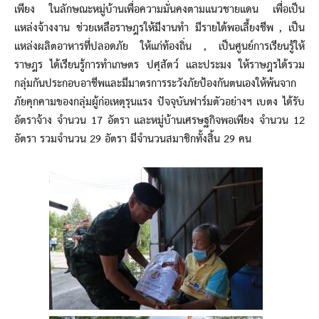
เพียง ในลักษณะหมู่บ้านเพื่อความมั่นคงตามแนวชายแดน เพื่อเป็น
แหล่งจ้างงาน ช่วยเหลือราษฎรให้มีงานทำ มีรายได้พอเลี้ยงชีพ , เป็น
แหล่งผลิตอาหารที่ปลอดภัย ให้แก่ท้องถิ่น , เป็นศูนย์การเรียนรู้ให้
ราษฎร ได้เรียนรู้การทำเกษตร ปศุสัตว์ และประมง ให้ราษฎรได้รวม
กลุ่มกันประกอบอาชีพและมีมาตรการระวังภัยป้องกันตนเองให้พ้นจาก
ภัยคุกคามของกลุ่มผู้ก่อเหตุรุนแรง ปัจจุบันฟาร์มตัวอย่างฯ เบตง ได้รับ
อัตราจ้าง จำนวน 17 อัตรา และหมู่บ้านเศรษฐกิจพอเพียง จำนวน 12
อัตรา รวมจำนวน 29 อัตรา มีจำนวนสมาชิกทั้งสิ้น 29 คน