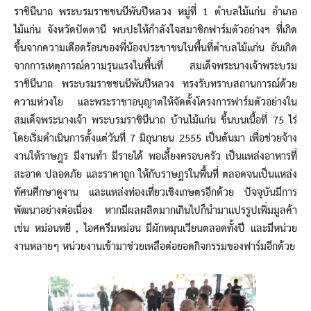
ราชินีนาถ พระบรมราชชนนีพันปีหลวง หมู่ที่ 1 ตำบลไม้แก่น อำเภอ
ไม้แก่น จังหวัดปัตตานี พบปะให้กำลังใจสมาชิกฟาร์มตัวอย่างฯ ที่เกิด
ขึ้นจากความเดือดร้อนของพี่น้องประขาชนในพื้นที่ตำบลไม้แก่น อันเกิด
จากการเหตุการณ์ความรุนแรงในพื้นที่ สมเด็จพระนางเจ้าพระบรม
ราชินีนาถ พระบรมราชชนนีพันปีหลวง ทรงรับทราบสถานการณ์ด้วย
ความห่วงใย และพระราชาอนุญาตให้จัดตั้งโครงการฟาร์มตัวอย่างใน
สมเด็จพระนางเจ้า พระบรมราชินีนาถ บ้านไม้แก่น ขึ้นบนเนื้อที่ 75 ไร่
โดยเริ่มดำเนินการตั้งแต่วันที่ 7 มิถุนายน 2555 เป็นต้นมา เพื่อช่วยจ้าง
งานให้ราษฎร มีงานทำ มีรายได้ พอเลี้ยงครอบครัว เป็นแหล่งอาหารที่
สะอาด ปลอดภัย และราคาถูก ให้กับราษฎรในพื้นที่ ตลอดจนเป็นแหล่ง
ทัศนศึกษาดูงาน และแหล่งท่องเที่ยวเชิงเกษตรอีกด้วย ปัจจุบันมีการ
พัฒนาอย่างต่อเนื่อง หากมีผลผลิตมากเกินไปก็นำมาแปรรูปเพิ่มมูลค้า
เช่น หม่อนหยี , ไอศครีมหม่อน มีผักหมุนเวียนตลอดทั้งปี และมีหน่วย
งานหลายๆ หน่วยงานเข้ามาช่วยเหลือต่อยอดกิจกรรมของฟาร์มอีกด้วย