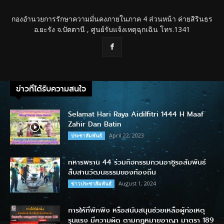
กองอำนวยการรักษาความมั่นคงภายในภาค 4 ส่วนหน้า ค่ายสิรินธร
อ.ยะรัง จ.ปัตตานี , ศูนย์รับแจ้งเหตุฉุกเฉิน โทร.1341
ข่าวที่ได้รับความสนใจ
Selamat Hari Raya Aidilfitri 1444 H Maaf
Zahir Dan Batin
April 22, 2023
ประชาสัมพันธ์
ทหารพราน 44 ร่วมกิจกรรมกวนอาซูรอสัมพันธ์
สืบสานวัฒนธรรมของท้องถิ่น
August 1, 2024
ข่าวประชาสัมพันธ์
การให้ที่พักพิง หรือสนับสนุนช่วยเหลือผู้ก่อเหตุ
รุนแรง มีความผิด ตามกฎหมายอาญา มาตรา 189