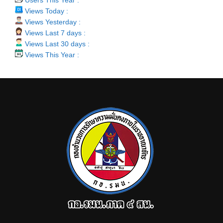
Views Today :
Views Yesterday :
Views Last 7 days :
Views Last 30 days :
Views This Year :