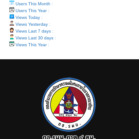
Users This Month :
Users This Year :
Views Today :
Views Yesterday :
Views Last 7 days :
Views Last 30 days :
Views This Year :