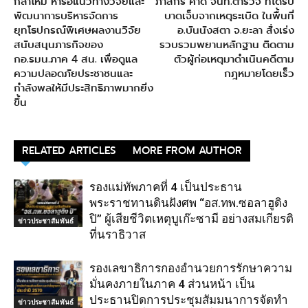
กลาโหม หารือแนวทางวิจัยและ
ภาสกร คำดี จนท.ตำรวจ ที่ได้รับ
พัฒนาการบริหารจัดการ
บาดเจ็บจากเหตุระเบิด ในพื้นที่
ยุทโธปกรณ์พิเศษผลงานวิจัย
อ.บันนังสตา จ.ยะลา สั่งเร่ง
สนับสนุนภารกิจของ
รวบรวมพยานหลักฐาน ติดตาม
กอ.รมน.ภาค 4 สน. เพื่อดูแล
ตัวผู้ก่อเหตุมาดำเนินคดีตาม
ความปลอดภัยประชาชนและ
กฎหมายโดยเร็ว
กำลังพลให้มีประสิทธิภาพมากยิ่ง
ขึ้น
RELATED ARTICLES
MORE FROM AUTHOR
รองแม่ทัพภาคที่ 4 เป็นประธาน
พระราชทานดินฝังศพ “อส.ทพ.ซอลาฮูดิง
ปิ” ผู้เสียชีวิตเหตุบูเก๊ะซามี อย่างสมเกียรติ
ข่าวประชาสัมพันธ์
ที่นราธิวาส
รองเลขาธิการกองอำนวยการรักษาความ
มั่นคงภายในภาค 4 ส่วนหน้า เป็น
ประธานปิดการประชุมสัมมนาการจัดทำ
ข่าวประชาสัมพันธ์