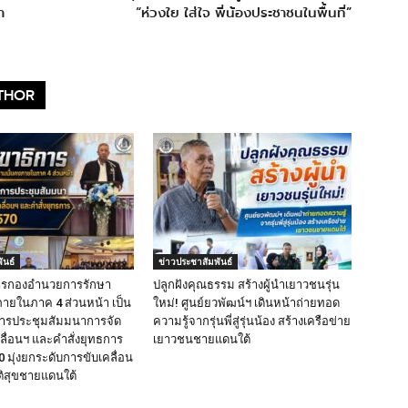
า
“ห่วงใย ใส่ใจ พี่น้องประชาชนในพื้นที่”
THOR
ันธ์
ข่าวประชาสัมพันธ์
ารกองอำนวยการรักษา
ปลูกฝังคุณธรรม สร้างผู้นำเยาวชนรุ่น
ายในภาค 4 ส่วนหน้า เป็น
ใหม่! ศูนย์ยวพัฒน์ฯ เดินหน้าถ่ายทอด
ารประชุมสัมมนาการจัด
ความรู้จากรุ่นพี่สู่รุ่นน้อง สร้างเครือข่าย
ื่อนฯ และคำสั่งยุทธการ
เยาวชนชายแดนใต้
 มุ่งยกระดับการขับเคลื่อน
ติสุขชายแดนใต้