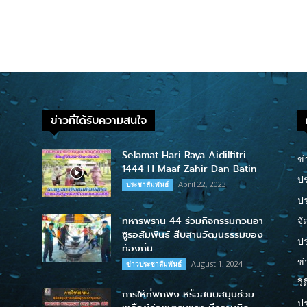
ข่าวที่ได้รับความสนใจ
Selamat Hari Raya Aidilfitri
ข่
1444 H Maaf Zahir Dan Batin
ปร
April 22, 2023
ประชาสัมพันธ์
ป
ทหารพราน 44 ร่วมกิจกรรมกวนอา
จั
ซูรอสัมพันธ์ สืบสานวัฒนธรรมของ
ปร
ท้องถิ่น
ข่
August 1, 2024
ข่าวประชาสัมพันธ์
วิ
การให้ที่พักพิง หรือสนับสนุนช่วย
ป