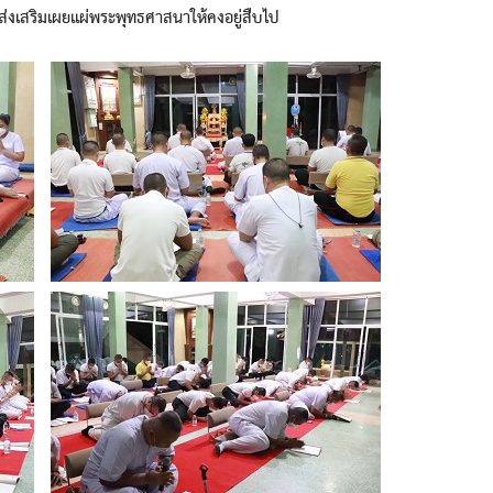
่งเสริมเผยแผ่พระพุทธศาสนาให้คงอยู่สืบไป