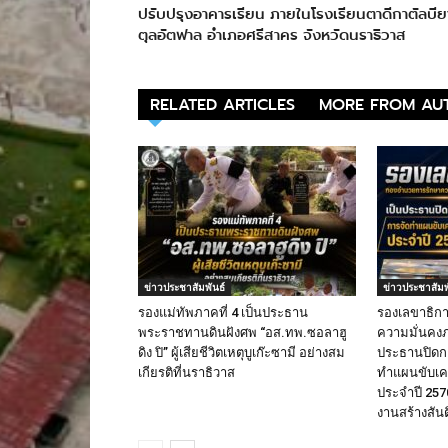
ปรับปรุงอาคารเรียน ภายในโรงเรียนตาดีกาตัลบีย
ตุลอัตฟาล อำเภอศรีสาคร จังหวัดนราธิวาส
RELATED ARTICLES
MORE FROM AU
ข่าวประชาสัมพันธ์
ข่าวประชาสัมพ
รองแม่ทัพภาคที่ 4 เป็นประธาน
รองเลขาธิก
พระราชทานดินฝังศพ “อส.ทพ.ซอลาฮู
ความมั่นคงภ
ดิง ปิ” ผู้เสียชีวิตเหตุบูเก๊ะซามี อย่างสม
ประธานปิดก
เกียรติที่นราธิวาส
ทำแผนขับเคล
ประจำปี 2570
งานสร้างสัน