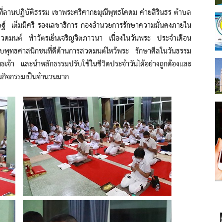
ลานปฏิบัติธรรม เขาพระศรีศากยมุณีพุทธโคดม ค่ายสิรินธร ตำบล
รษฐ์ เต็มมีศรี รองเลขาธิการ กองอำนวยการรักษาความมั่นคงภายใน
ดมนต์ ทำวัตรเย็นเจริญจิตภาวนา เนื่องในวันพระ ประจำเดือน
บพุทธศาสนิกชนที่ดีด้านการสวดมนต์ไหว้พระ รักษาศีลในวันธรรม
เจ้า และนำหลักธรรมปรับใช้ในชีวิตประจำวันได้อย่างถูกต้องและ
วมกิจกรรมเป็นจำนวนมาก