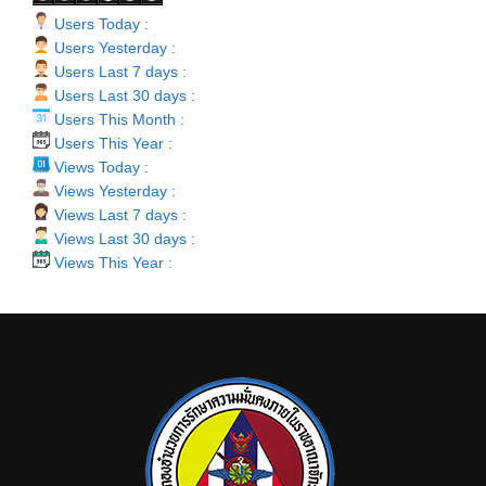
Users Today :
Users Yesterday :
Users Last 7 days :
Users Last 30 days :
Users This Month :
Users This Year :
Views Today :
Views Yesterday :
Views Last 7 days :
Views Last 30 days :
Views This Year :