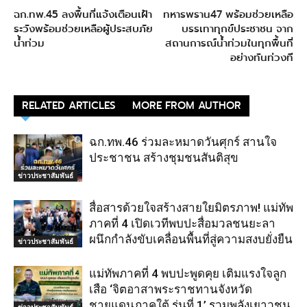
ฉก.ทพ.45 ลงพื้นที่แจ้งเตือนเฝ้า
ทหารพราน47 พร้อมช่วยเหลือ
ระวังพร้อมช่วยเหลือผู้ประสบภัย
บรรเทาทุกข์ประชาชน จาก
น้ำท่วม
สถานการณ์น้ำท่วมในทุกพื้นที่
อย่างทันท่วงที
RELATED ARTICLES
MORE FROM AUTHOR
ฉก.ทพ.46 ร่วมละหมาดวันศุกร์ สานใจ
ประชาชน สร้างชุมชนสันติสุข
ข่าวประชาสัมพันธ์
สื่อสารด้วยใจสร้างสายใยมิตรภาพ! แม่ทัพ
ภาคที่ 4 เปิดเวทีพบปะสื่อมวลชนยะลา
ผนึกกำลังขับเคลื่อนพื้นที่สู่ความสงบยั่งยืน
ข่าวประชาสัมพันธ์
แม่ทัพภาคที่ 4 พบปะพูดคุย เติมแรงใจลูก
เสือ ‘จิตอาสาพระราชทานจังหวัด
ชายแดนภาคใต้ รุ่นที่ 1’ รวมพลังเยาวชน
ข่าวประชาสัมพันธ์