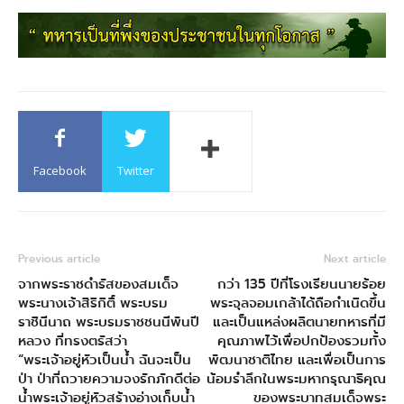
Facebook
Twitter
Previous article
Next article
จากพระราชดำรัสของสมเด็จ
กว่า 135 ปีที่โรงเรียนนายร้อย
พระนางเจ้าสิริกิติ์ พระบรม
พระจุลจอมเกล้าได้ถือกำเนิดขึ้น
ราชินีนาถ พระบรมราชชนนีพันปี
และเป็นแหล่งผลิตนายทหารที่มี
หลวง ที่ทรงตรัสว่า
คุณภาพไว้เพื่อปกป้องรวมทั้ง
“พระเจ้าอยู่หัวเป็นน้ำ ฉันจะเป็น
พัฒนาชาติไทย และเพื่อเป็นการ
ป่า ป่าที่ถวายความจงรักภักดีต่อ
น้อมรำลึกในพระมหากรุณาธิคุณ
น้ำพระเจ้าอยู่หัวสร้างอ่างเก็บน้ำ
ของพระบาทสมเด็จพระ