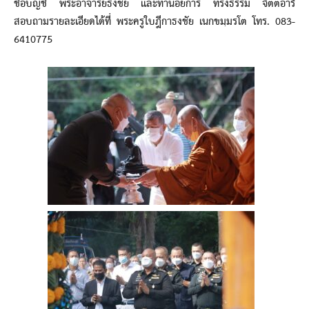
ชื่อบัญชี พระอาจารย์ธงชัย และท่านอัยการ ทรงธรรม จิตตอารี
สอบถามรายละเอียดได้ที่ พระครูใบฎีกาธงชัย เนกขมฺมรโต โทร. 083-
6410775