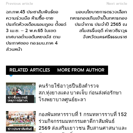
Previous article
Next article
ฉก.ทพ.45 ประชาสัมพันธ์ขอ
มอบนโยบายการตรวจเลือก
ความร่วมมือ ห้ามซื้อ-ขาย
ทหารกองเกินเข้าเป็นทหารกอง
ประทัดห้วงเดือนรอมฎอน ตั้งแต่
ประจำการ ประจำปี 2565 ณ
3 เม.ย. – 2 พ.ค.65 ในเขต
สโมสรรื่นฤดี ค่ายวชิราวุธ
เทศบาลตำบลตันหยงมัส ตาม
จังหวัดนครศรีธรรมราช
ประกาศของ กอ.รมน.ภาค 4
ส่วนหน้า
RELATED ARTICLES
MORE FROM AUTHOR
คนร้ายใช้อาวุธปืนยิงตำรวจ
สภ.ทุ่งยางแดง บาดเจ็บ ก่อนส่งต่อรักษา
ข่าวชี้แจง กรณี
โรงพยาบาลศูนย์ยะลา
เหตุการณ์ต่างๆ
กองพันทหารราบที่ 1 กรมทหารราบที่ 152
ร่วมกิจกรรมมหกรรมตาดีกาสัมพันธ์
2569 ส่งเสริมเยาวชน สืบสานศาสนาและ
ข่าวประชาสัมพันธ์