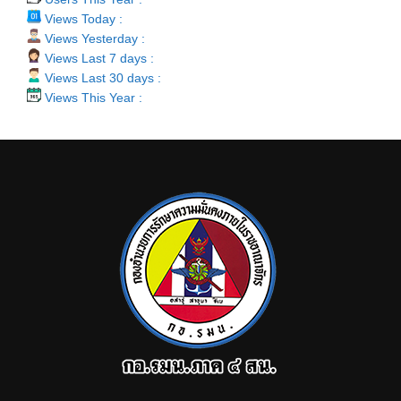
Views Today :
Views Yesterday :
Views Last 7 days :
Views Last 30 days :
Views This Year :