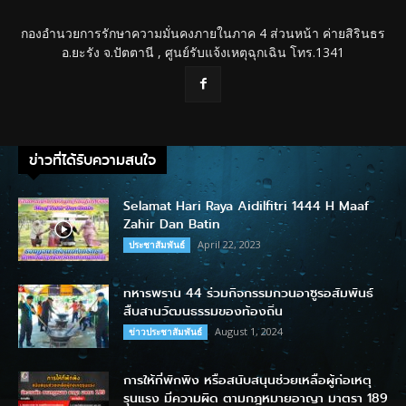
กองอำนวยการรักษาความมั่นคงภายในภาค 4 ส่วนหน้า ค่ายสิรินธร
อ.ยะรัง จ.ปัตตานี , ศูนย์รับแจ้งเหตุฉุกเฉิน โทร.1341
ข่าวที่ได้รับความสนใจ
Selamat Hari Raya Aidilfitri 1444 H Maaf
Zahir Dan Batin
April 22, 2023
ประชาสัมพันธ์
ทหารพราน 44 ร่วมกิจกรรมกวนอาซูรอสัมพันธ์
สืบสานวัฒนธรรมของท้องถิ่น
August 1, 2024
ข่าวประชาสัมพันธ์
การให้ที่พักพิง หรือสนับสนุนช่วยเหลือผู้ก่อเหตุ
รุนแรง มีความผิด ตามกฎหมายอาญา มาตรา 189