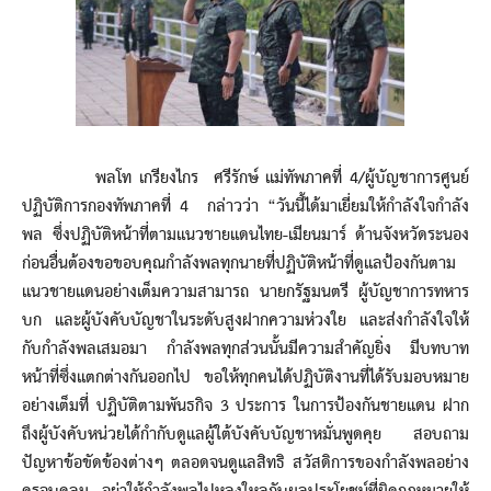
พลโท เกรียงไกร ศรีรักษ์ แม่ทัพภาคที่ 4/ผู้บัญชาการศูนย์
ปฏิบัติการกองทัพภาคที่ 4 กล่าวว่า “วันนี้ได้มาเยี่ยมให้กำลังใจกำลัง
พล ซึ่งปฏิบัติหน้าที่ตามแนวชายแดนไทย-เมียนมาร์ ด้านจังหวัดระนอง
ก่อนอื่นต้องขอขอบคุณกำลังพลทุกนายที่ปฏิบัติหน้าที่ดูแลป้องกันตาม
แนวชายแดนอย่างเต็มความสามารถ นายกรัฐมนตรี ผู้บัญชาการทหาร
บก และผู้บังคับบัญชาในระดับสูงฝากความห่วงใย และส่งกำลังใจให้
กับกำลังพลเสมอมา กำลังพลทุกส่วนนั้นมีความสำคัญยิ่ง มีบทบาท
หน้าที่ซึ่งแตกต่างกันออกไป ขอให้ทุกคนได้ปฏิบัติงานที่ได้รับมอบหมาย
อย่างเต็มที่ ปฏิบัติตามพันธกิจ 3 ประการ ในการป้องกันชายแดน ฝาก
ถึงผู้บังคับหน่วยได้กำกับดูแลผู้ใต้บังคับบัญชาหมั่นพูดคุย สอบถาม
ปัญหาข้อขัดข้องต่างๆ ตลอดจนดูแลสิทธิ สวัสดิการของกำลังพลอย่าง