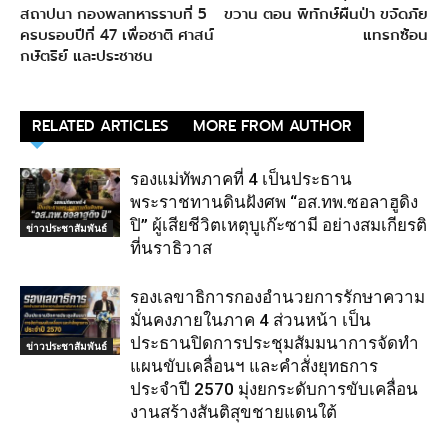
สถาปนา กองพลทหารราบที่ 5
ขวาน ตอน พิทักษ์ผืนป่า ขจัดภัย
ครบรอบปีที่ 47 เพื่อชาติ ศาสน์
แทรกซ้อน
กษัตริย์ และประชาชน
RELATED ARTICLES
MORE FROM AUTHOR
รองแม่ทัพภาคที่ 4 เป็นประธาน
พระราชทานดินฝังศพ “อส.ทพ.ซอลาฮูดิง
ปิ” ผู้เสียชีวิตเหตุบูเก๊ะซามี อย่างสมเกียรติ
ข่าวประชาสัมพันธ์
ที่นราธิวาส
รองเลขาธิการกองอำนวยการรักษาความ
มั่นคงภายในภาค 4 ส่วนหน้า เป็น
ประธานปิดการประชุมสัมมนาการจัดทำ
ข่าวประชาสัมพันธ์
แผนขับเคลื่อนฯ และคำสั่งยุทธการ
ประจำปี 2570 มุ่งยกระดับการขับเคลื่อน
งานสร้างสันติสุขชายแดนใต้