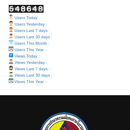
Users Today :
Users Yesterday :
Users Last 7 days :
Users Last 30 days :
Users This Month :
Users This Year :
Views Today :
Views Yesterday :
Views Last 7 days :
Views Last 30 days :
Views This Year :