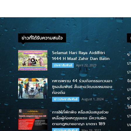
ข่าวที่ได้รับความสนใจ
Selamat Hari Raya Aidilfitri
ข่
1444 H Maaf Zahir Dan Batin
ปร
April 22, 2023
ประชาสัมพันธ์
ป
ทหารพราน 44 ร่วมกิจกรรมกวนอา
จั
ซูรอสัมพันธ์ สืบสานวัฒนธรรมของ
ปร
ท้องถิ่น
ข่
August 1, 2024
ข่าวประชาสัมพันธ์
วิ
การให้ที่พักพิง หรือสนับสนุนช่วย
ป
เหลือผู้ก่อเหตุรุนแรง มีความผิด
ตามกฎหมายอาญา มาตรา 189
บ
May 19, 2021
ข่าวประชาสัมพันธ์