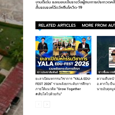
งานดีเด่น และมอบเงินรางวัลผู้ชนะการประกวดคล
สั้นรณรงค์ฉีดวัคซีนโควิด-19
RELATED ARTICLES
MORE FROM AU
ข่าวประชาสัมพันธ์
ข่าวชี้แจง กรณ
ยะลาเปิดมหกรรมวิชาการ “YALA EDU-
ความคืบหน้าเ
FEST 2026” รวมพลังยกระดับการศึกษา
อ.ตากใบ ยืนย
ภายใต้แนวคิด “Grow Together
นายอับดุลม
#เติบโตไปด้วยกัน”