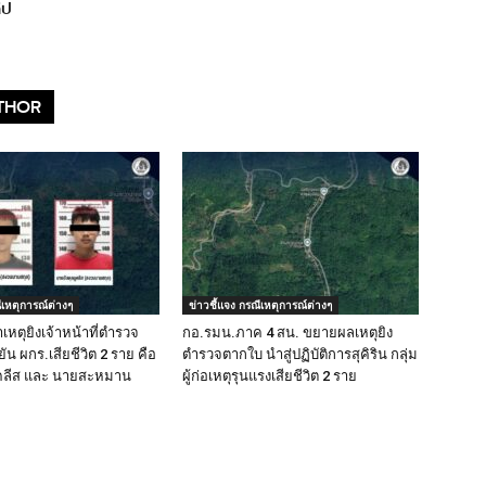
ิป
THOR
ีเหตุการณ์ต่างๆ
ข่าวชี้แจง กรณีเหตุการณ์ต่างๆ
หตุยิงเจ้าหน้าที่ตำรวจ
กอ.รมน.ภาค 4 สน. ขยายผลเหตุยิง
ัน ผกร.เสียชีวิต 2 ราย คือ
ตำรวจตากใบ นำสู่ปฏิบัติการสุคิริน กลุ่ม
ูคลีส และ นายสะหมาน
ผู้ก่อเหตุรุนแรงเสียชีวิต 2 ราย