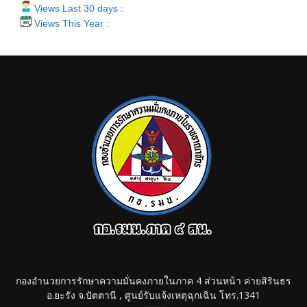
Views Last 30 days :
Views This Year :
กองอำนวยการรักษาความมั่นคงภายในภาค 4 ส่วนหน้า ค่ายสิรินธร
อ.ยะรัง จ.ปัตตานี , ศูนย์รับแจ้งเหตุฉุกเฉิน โทร.1341