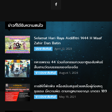
ข่าวที่ได้รับความสนใจ
Selamat Hari Raya Aidilfitri 1444 H Maaf
Zahir Dan Batin
April 22, 2023
ประชาสัมพันธ์
ทหารพราน 44 ร่วมกิจกรรมกวนอาซูรอสัมพันธ์
สืบสานวัฒนธรรมของท้องถิ่น
August 1, 2024
ข่าวประชาสัมพันธ์
การให้ที่พักพิง หรือสนับสนุนช่วยเหลือผู้ก่อเหตุ
รุนแรง มีความผิด ตามกฎหมายอาญา มาตรา 189
May 19, 2021
ข่าวประชาสัมพันธ์