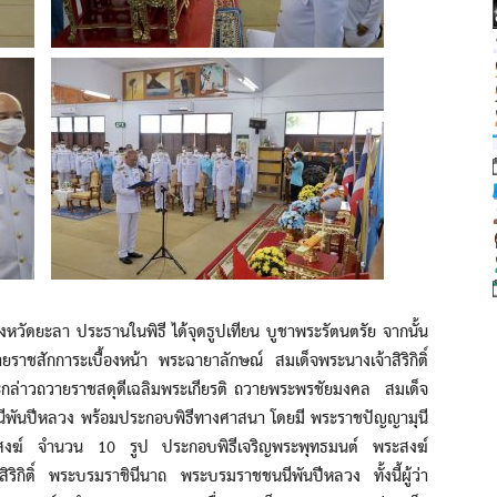
หวัดยะลา ประธานในพิธี ได้จุดธูปเทียน บูชาพระรัตนตรัย จากนั้น
าชสักการะเบื้องหน้า พระฉายาลักษณ์ สมเด็จพระนางเจ้าสิริกิติ์
ล่าวถวายราชสดุดีเฉลิมพระเกียรติ ถวายพระพรชัยมงคล สมเด็จ
นนีพันปีหลวง พร้อมประกอบพิธีทางศาสนา โดยมี พระราชปัญญามุนี
ะสงฆ์ จำนวน 10 รูป ประกอบพิธีเจริญพระพุทธมนต์ พระสงฆ์
ิกิติ์ พระบรมราชินีนาถ พระบรมราชชนนีพันปีหลวง ทั้งนี้ผู้ว่า