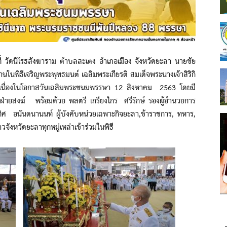
 วัดนิโรธสังฆาราม ตำบลสะเตง อำเภอเมือง จังหวัดยะลา นายชัย
านในพิธีเจริญพระพุทธมนต์ เฉลิมพระเกียรติ สมเด็จพระนางเจ้าสิริกิ
เนื่องในโอกาสวันเฉลิมพระชนมพรรษา 12 สิงหาคม 2563 โดยมี
ฝ่ายสงฆ์ พร้อมด้วย พลตรี เกรียงไกร ศรีรักษ์ รองผู้อำนวยการ
ิศ อนันตนานนท์ ผู้บังคับหน่วยเฉพาะกิจยะลา,ข้าราชการ, ทหาร,
งหวัดยะลาทุกหมู่เหล่าเข้าร่วมในพิธี