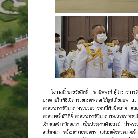
โอกาสนี้ นายชัยสิทธิ์ พานิชพงศ์ ผู้ว่าราชการจัง
ประธานในพิธีเปิดกรวยกระทงดอกไม้ธูปเทียนแพ ถวายร
พระบรมราชินีนาถ พระบรมราชชนนีพันปีหลวง และก
พระนางเจ้าสิริกิติ์ พระบรมราชินีนาถ พระบรมราชช
เจ้าคณะจังหวัดยะลา เป็นประธานฝ่ายสงฆ์ นำพร
อนุโมทนา พร้อมถวายพระพร แด่สมเด็จพระนางเจ้าสิร