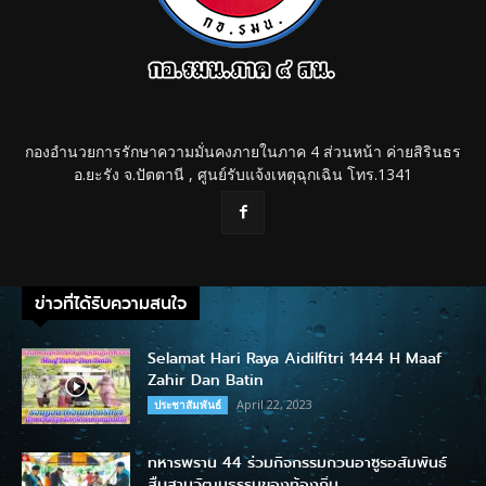
กองอำนวยการรักษาความมั่นคงภายในภาค 4 ส่วนหน้า ค่ายสิรินธร
อ.ยะรัง จ.ปัตตานี , ศูนย์รับแจ้งเหตุฉุกเฉิน โทร.1341
ข่าวที่ได้รับความสนใจ
Selamat Hari Raya Aidilfitri 1444 H Maaf
Zahir Dan Batin
April 22, 2023
ประชาสัมพันธ์
ทหารพราน 44 ร่วมกิจกรรมกวนอาซูรอสัมพันธ์
สืบสานวัฒนธรรมของท้องถิ่น