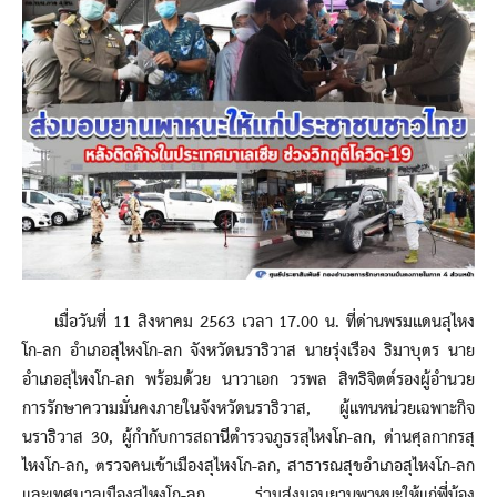
เมื่อวันที่ 11 สิงหาคม 2563 เวลา 17.00 น. ที่ด่านพรมแดนสุไหง
โก-ลก อำเภอสุไหงโก-ลก จังหวัดนราธิวาส นายรุ่งเรือง ธิมาบุตร นาย
อำเภอสุไหงโก-ลก พร้อมด้วย นาวาเอก วรพล สิทธิจิตต์รองผู้อำนวย
การรักษาความมั่นคงภายในจังหวัดนราธิวาส, ผู้แทนหน่วยเฉพาะกิจ
นราธิวาส 30, ผู้กำกับการสถานีตำรวจภูธรสุไหงโก-ลก, ด่านศุลกากรสุ
ไหงโก-ลก, ตรวจคนเข้าเมืองสุไหงโก-ลก, สาธารณสุขอำเภอสุไหงโก-ลก
และเทศบาลเมืองสุไหงโก-ลก ร่วมส่งมอบยานพาหนะให้แก่พี่น้อง