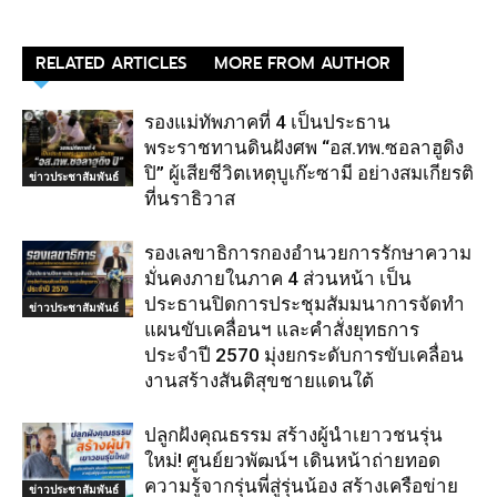
RELATED ARTICLES
MORE FROM AUTHOR
รองแม่ทัพภาคที่ 4 เป็นประธาน
พระราชทานดินฝังศพ “อส.ทพ.ซอลาฮูดิง
ปิ” ผู้เสียชีวิตเหตุบูเก๊ะซามี อย่างสมเกียรติ
ข่าวประชาสัมพันธ์
ที่นราธิวาส
รองเลขาธิการกองอำนวยการรักษาความ
มั่นคงภายในภาค 4 ส่วนหน้า เป็น
ประธานปิดการประชุมสัมมนาการจัดทำ
ข่าวประชาสัมพันธ์
แผนขับเคลื่อนฯ และคำสั่งยุทธการ
ประจำปี 2570 มุ่งยกระดับการขับเคลื่อน
งานสร้างสันติสุขชายแดนใต้
ปลูกฝังคุณธรรม สร้างผู้นำเยาวชนรุ่น
ใหม่! ศูนย์ยวพัฒน์ฯ เดินหน้าถ่ายทอด
ความรู้จากรุ่นพี่สู่รุ่นน้อง สร้างเครือข่าย
ข่าวประชาสัมพันธ์