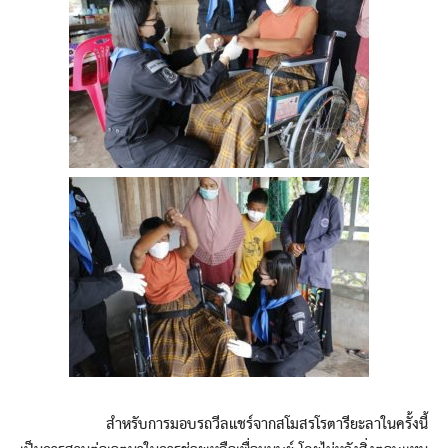
สำหรับการมอบรถวีลแชร์จากสโมสรโรตารียะลาในครั้งนี้