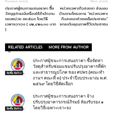
Previous article
Next article
ประกาศผู้ชนะการเสนอราคา ซื้อ
หน่วยเฉพาะกิจสงขลา ส่งมอบ
วัสดุอุปกรณ์เครื่องใช้สำนักงาน
บ้านตามโครงการ “หน่วยเฉพาะ
ของหน่วย ชค.๕๔๓ โดยวิธี
กิจสงขลาช่วยเหลือประชาชน”
เฉพาะเจาะจง ( ๑๒,๔๒๑.๐๐ บาท
ยกระดับคุณภาพชีวิตประชาชน
)
RELATED ARTICLES
MORE FROM AUTHOR
ประกาศผู้ขนะการเสนอราคา ซื้อจัดหา
วัสดุสำหรับซ่อมแชมปรับปรุงอาคารที่พัก
และสาธารณูปโภค ของ ศปพร.(คณะทำ
จัดซื้อ จัดจ้าง
งานฯ คณะที่ ๓) ประจำปีงบประมาณ พ.ศ.
๒๕๖๙ โดยวิธีคัดเลือก
ประกาศผู้ชนะการเสนอราคา จ้าง
ปรับปรุงอาคารภรณ์ภิรมย์ ห้องรับรอง ๑
โดยวิธีเฉพาะเจาะจง
จัดซื้อ จัดจ้าง