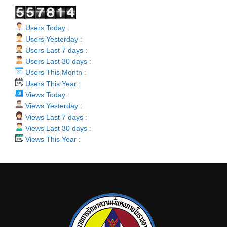
Users Today :
Users Yesterday :
Users Last 7 days :
Users Last 30 days :
Users This Month :
Users This Year :
Views Today :
Views Yesterday :
Views Last 7 days :
Views Last 30 days :
Views This Year :