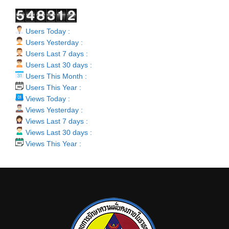
Users Today :
Users Yesterday :
Users Last 7 days :
Users Last 30 days :
Users This Month :
Users This Year :
Views Today :
Views Yesterday :
Views Last 7 days :
Views Last 30 days :
Views This Year :