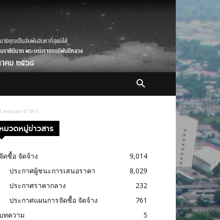
๙,๐๐๐.๐๐ บาท )
หมวดหมู่ข่าวสาร
จัดซื้อ จัดจ้าง
9,014
ประกาศผู้ชนะการเสนอราคา
8,029
ประกาศราคากลาง
232
ประกาศแผนการจัดซื้อ จัดจ้าง
761
บทความ
5