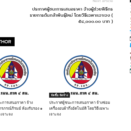
Next article
ประกาศผู้ชนะการเสนอราคา จ้างผู้ช่วยพิธีกร
รายการต้นกล้าพันธุ์ใหม่ โดยวิธีเฉพาะเจาะจง (
๕๔,๐๐๐.๐๐ บาท )
THOR
จัดซื้อ จัดจ้าง
นะการเสนอราคา จ้าง
ประกาศผู้ชนะการเสนอราคา จ้างซ่อม
ารภรณ์ภิรมย์ ห้องรับรอง ๑
เครื่องอบผ้ากึ่งอัตโนมัติ โดยวิธีเฉพาะ
ะเจาะจง
เจาะจง