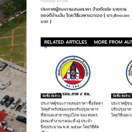
Previous article
ประกาศผู้ชนะการเสนอราคา จ้างตัดต่อ รายการ
ของดีบ้านฉัน โดยวิธีเฉพาะเจาะจง ( ๔๖,๕๐๐.๐๐
บาท )
RELATED ARTICLES
MORE FROM AU
จัดซื้อ จัดจ้าง
จัดซื้อ จัดจ้าง
ประกาศผู้ขนะการเสนอราคา ซื้อจัดหา
ประกาศผู้ช
วัสดุสำหรับซ่อมแชมปรับปรุงอาคาร
ปรับปรุงอาค
ที่พักและสาธารณูปโภค ของ ศปพร.
โดยวิธีเฉพา
(คณะทำงานฯ คณะที่ ๓) ประจำ
ปีงบประมาณ พ.ศ. ๒๕๖๙ โดยวิธีคัด