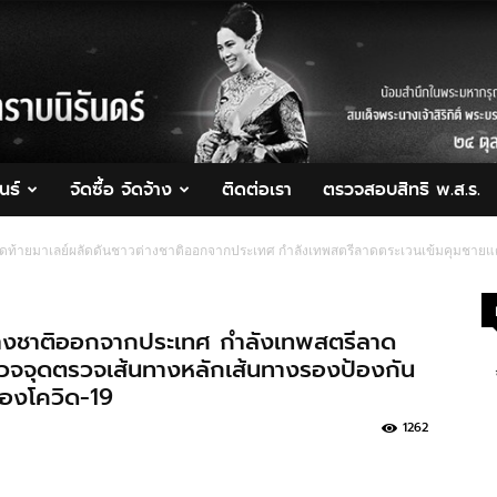
นธ์
จัดซื้อ จัดจ้าง
ติดต่อเรา
ตรวจสอบสิทธิ พ.ส.ร.
นสุดท้ายมาเลย์ผลัดดันชาวต่างชาติออกจากประเทศ กำลังเทพสตรีลาดตระเวนเข้มคุมชายแ
วต่างชาติออกจากประเทศ กำลังเทพสตรีลาด
รวจจุดตรวจเส้นทางหลักเส้นทางรองป้องกัน
รองโควิด-19
1262