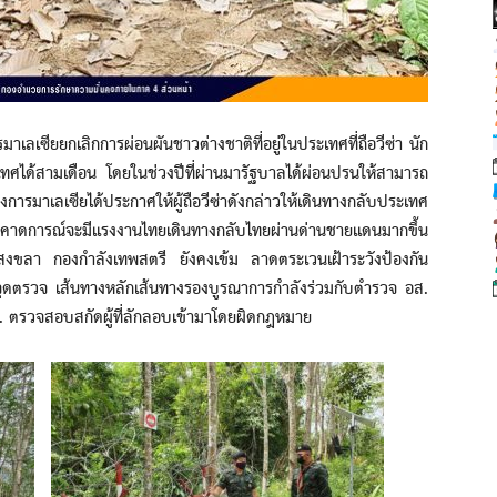
ลเซียยกเลิกการผ่อนผันชาวต่างชาติที่อยู่ในประเทศที่ถือวีซ่า นัก
ระเทศได้สามเดือน โดยในช่วงปีที่ผ่านมารัฐบาลได้ผ่อนปรนให้สามารถ
งการมาเลเซียได้ประกาศให้ผู้ถือวีซ่าดังกล่าวให้เดินทางกลับประเทศ
าดการณ์จะมีแรงงานไทยเดินทางกลับไทยผ่านด่านชายแดนมากขึ้น
ดสงขลา กองกำลังเทพสตรี ยังคงเข้ม ลาดตระเวนเฝ้าระวังป้องกัน
จจุดตรวจ เส้นทางหลักเส้นทางรองบูรณาการกำลังร่วมกับตำรวจ อส.
อสม. ตรวจสอบสกัดผู้ที่ลักลอบเข้ามาโดยผิดกฎหมาย