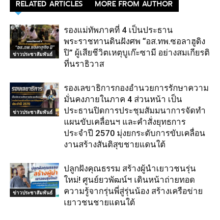
RELATED ARTICLES
MORE FROM AUTHOR
รองแม่ทัพภาคที่ 4 เป็นประธาน
พระราชทานดินฝังศพ “อส.ทพ.ซอลาฮูดิง
ปิ” ผู้เสียชีวิตเหตุบูเก๊ะซามี อย่างสมเกียรติ
ข่าวประชาสัมพันธ์
ที่นราธิวาส
รองเลขาธิการกองอำนวยการรักษาความ
มั่นคงภายในภาค 4 ส่วนหน้า เป็น
ประธานปิดการประชุมสัมมนาการจัดทำ
ข่าวประชาสัมพันธ์
แผนขับเคลื่อนฯ และคำสั่งยุทธการ
ประจำปี 2570 มุ่งยกระดับการขับเคลื่อน
งานสร้างสันติสุขชายแดนใต้
ปลูกฝังคุณธรรม สร้างผู้นำเยาวชนรุ่น
ใหม่! ศูนย์ยวพัฒน์ฯ เดินหน้าถ่ายทอด
ความรู้จากรุ่นพี่สู่รุ่นน้อง สร้างเครือข่าย
ข่าวประชาสัมพันธ์
เยาวชนชายแดนใต้