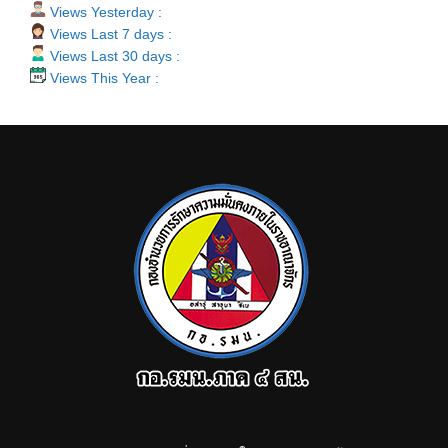
Views Yesterday :
Views Last 7 days :
Views Last 30 days :
Views This Year :