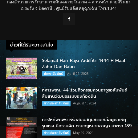
กองอำนวยการรักษาความมั่นคงภายในภาค 4 ส่วนหน้า ค่ายสิรินธร
อ.ยะรัง จ.ปัตตานี , ศูนย์รับแจ้งเหตุฉุกเฉิน โทร.1341
ข่าวที่ได้รับความสนใจ
Selamat Hari Raya Aidilfitri 1444 H Maaf
Zahir Dan Batin
April 22, 2023
ประชาสัมพันธ์
ทหารพราน 44 ร่วมกิจกรรมกวนอาซูรอสัมพันธ์
สืบสานวัฒนธรรมของท้องถิ่น
August 1, 2024
ข่าวประชาสัมพันธ์
การให้ที่พักพิง หรือสนับสนุนช่วยเหลือผู้ก่อเหตุ
รุนแรง มีความผิด ตามกฎหมายอาญา มาตรา 189
May 19, 2021
ข่าวประชาสัมพันธ์