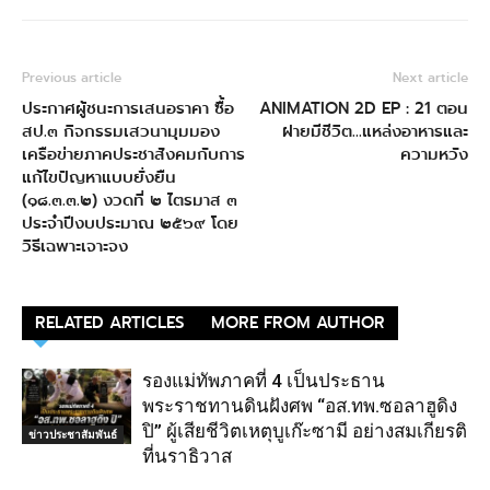
Previous article
Next article
ประกาศผู้ชนะการเสนอราคา ซื้อ
ANIMATION 2D EP : 21 ตอน
สป.๓ กิจกรรมเสวนามุมมอง
ฝายมีชีวิต…แหล่งอาหารและ
เครือข่ายภาคประชาสังคมกับการ
ความหวัง
แก้ไขปัญหาแบบยั่งยืน
(๑๘.๓.๓.๒) งวดที่ ๒ ไตรมาส ๓
ประจำปีงบประมาณ ๒๕๖๙ โดย
วิธีเฉพาะเจาะจง
RELATED ARTICLES
MORE FROM AUTHOR
รองแม่ทัพภาคที่ 4 เป็นประธาน
พระราชทานดินฝังศพ “อส.ทพ.ซอลาฮูดิง
ปิ” ผู้เสียชีวิตเหตุบูเก๊ะซามี อย่างสมเกียรติ
ข่าวประชาสัมพันธ์
ที่นราธิวาส