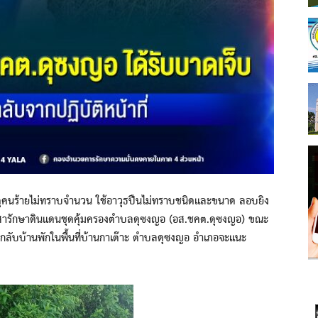
หตุคนร้ายไม่ทราบจำนวน ใช้อาวุธปืนไม่ทราบชนิดและขนาด ลอบยิง
องอาสารักษาดินแดนชุดคุ้มครองตำบลดุซงญอ (อส.ชคต.ดุซงญอ) ขณะ
ื่อกลับบ้านพักในพื้นที่บ้านกาเต๊าะ ตำบลดุซงญอ อำเภอจะแนะ