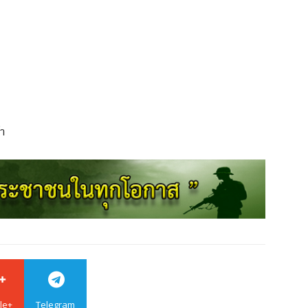
า
le+
Telegram