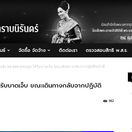
นธ์
จัดซื้อ จัดจ้าง
ติดต่อเรา
ตรวจสอบสิทธิ พ.ส.ร.
บยิง อส.ชคต.ดุซงญอ ได้รับบาดเจ็บ ขณะเดินทางกลับจากปฏิบัติหน้าที่
รับบาดเจ็บ ขณะเดินทางกลับจากปฏิบัติ
142