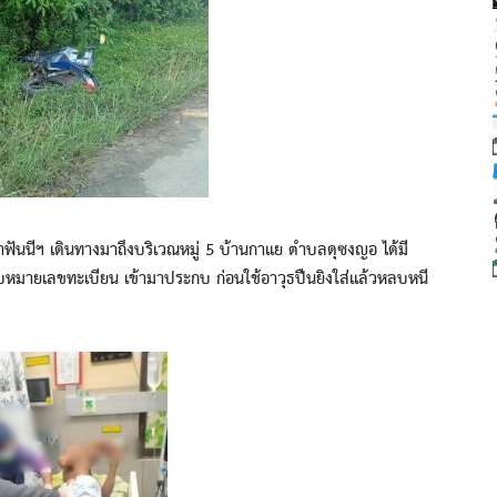
ีฯ เดินทางมาถึงบริเวณหมู่ 5 บ้านกาแย ตำบลดุซงญอ ได้มี
ทราบหมายเลขทะเบียน เข้ามาประกบ ก่อนใช้อาวุธปืนยิงใส่แล้วหลบหนี