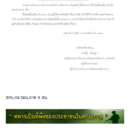
สกบ.กอ.รมน.ภาค 4 สน.