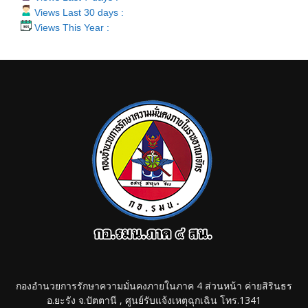
Views Last 30 days :
Views This Year :
กองอำนวยการรักษาความมั่นคงภายในภาค 4 ส่วนหน้า ค่ายสิรินธร
อ.ยะรัง จ.ปัตตานี , ศูนย์รับแจ้งเหตุฉุกเฉิน โทร.1341