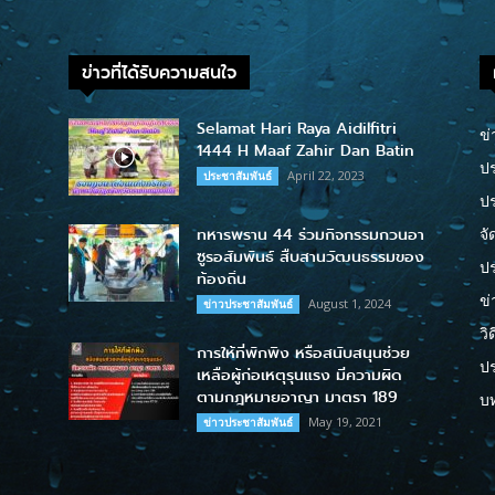
ข่าวที่ได้รับความสนใจ
Selamat Hari Raya Aidilfitri
ข่
1444 H Maaf Zahir Dan Batin
ปร
April 22, 2023
ประชาสัมพันธ์
ป
ทหารพราน 44 ร่วมกิจกรรมกวนอา
จั
ซูรอสัมพันธ์ สืบสานวัฒนธรรมของ
ปร
ท้องถิ่น
ข่
August 1, 2024
ข่าวประชาสัมพันธ์
วิ
การให้ที่พักพิง หรือสนับสนุนช่วย
ป
เหลือผู้ก่อเหตุรุนแรง มีความผิด
ตามกฎหมายอาญา มาตรา 189
บ
May 19, 2021
ข่าวประชาสัมพันธ์