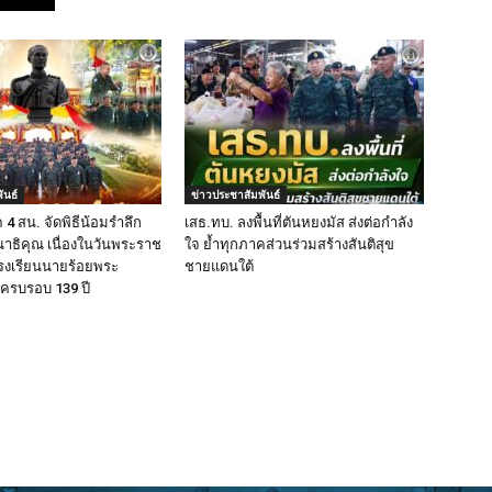
ันธ์
ข่าวประชาสัมพันธ์
4 สน. จัดพิธีน้อมรำลึก
เสธ.ทบ. ลงพื้นที่ตันหยงมัส ส่งต่อกำลัง
ธิคุณ เนื่องในวันพระราช
ใจ ย้ำทุกภาคส่วนร่วมสร้างสันติสุข
รงเรียนนายร้อยพระ
ชายแดนใต้
 ครบรอบ 139 ปี