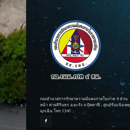
กองอำนวยการรักษาความมั่นคงภายในภาค 4 ส่วน
หน้า ค่ายสิรินธร อ.ยะรัง จ.ปัตตานี , ศูนย์รับแจ้งเหตุ
ฉุกเฉิน โทร.1341