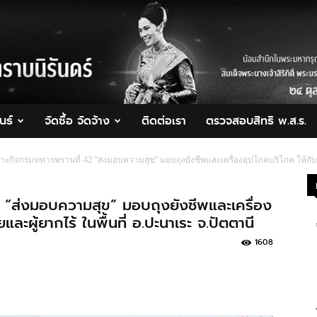
นธ์
จัดซื้อ จัดจ้าง
ติดต่อเรา
ตรวจสอบสิทธิ พ.ส.ร.
ะกิจกรมทหารพรานที่ 42 “ส่งมอบความสุข” มอบถุงยังชีพและเครื่องอุปโภคบริโภค ให้กับผู้
 “ส่งมอบความสุข” มอบถุงยังชีพและเครื่อง
ละผู้ยากไร้ ในพื้นที่ อ.ปะนาเระ จ.ปัตตานี
1608