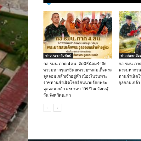
ข่าวประชาสัมพันธ์
ข่าวประชาสัมพ
กอ.รมน.ภาค 4 สน. จัดพิธีน้อมรำลึก
กอ.รมน.ภาค 
พระมหากรุณาธิคุณพระบาทสมเด็จพระ
พระมหากรุณา
จุลจอมเกล้าเจ้าอยู่หัว เนื่องในวันพระ
ทานกำเนิดโ
ราชทานกำเนิดโรงเรียนนายร้อยพระ
จุลจอมเกล้า
จุลจอมเกล้า ครบรอบ 139 ปี ณ วัดเวฬุ
วัน จังหวัดยะลา