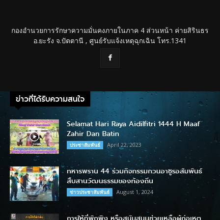
กองอำนวยการรักษาความมั่นคงภายในภาค 4 ส่วนหน้า ค่ายสิรินธร
อ.ยะรัง จ.ปัตตานี , ศูนย์รับแจ้งเหตุฉุกเฉิน โทร.1341
ข่าวที่ได้รับความสนใจ
Selamat Hari Raya Aidilfitri 1444 H Maaf
Zahir Dan Batin
April 22, 2023
ประชาสัมพันธ์
ทหารพราน 44 ร่วมกิจกรรมกวนอาซูรอสัมพันธ์
สืบสานวัฒนธรรมของท้องถิ่น
August 1, 2024
ข่าวประชาสัมพันธ์
การให้ที่พักพิง หรือสนับสนุนช่วยเหลือผู้ก่อเหตุ