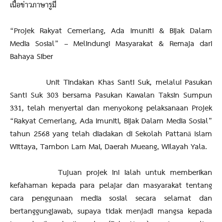
เนื้อข่าวภาษารูมี
“Projek Rakyat Cemerlang, Ada Imuniti & Bijak Dalam
Media Sosial” – Melindungi Masyarakat & Remaja dari
Bahaya Siber
Unit Tindakan Khas Santi Suk, melalui Pasukan
Santi Suk 303 bersama Pasukan Kawalan Taksin Sumpun
331, telah menyertai dan menyokong pelaksanaan Projek
“Rakyat Cemerlang, Ada Imuniti, Bijak Dalam Media Sosial”
tahun 2568 yang telah diadakan di Sekolah Pattanā Islam
Wittaya, Tambon Lam Mai, Daerah Mueang, Wilayah Yala.
Tujuan projek ini ialah untuk memberikan
kefahaman kepada para pelajar dan masyarakat tentang
cara penggunaan media sosial secara selamat dan
bertanggungjawab, supaya tidak menjadi mangsa kepada