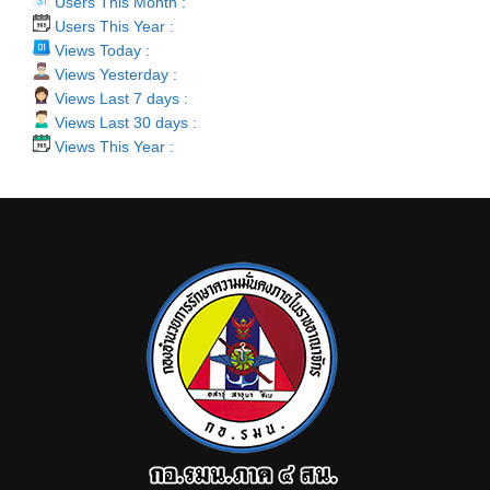
Users This Month :
Users This Year :
Views Today :
Views Yesterday :
Views Last 7 days :
Views Last 30 days :
Views This Year :