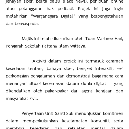
jenayah siber, berita palsu (Fake News), penipuan online
atau pelanggaran hak peribadi. Projek ini juga ingin
melahirkan “Warganegara Digital” yang berpengetahuan
dan berwaspada.
Majlis ini telah dirasmikan oleh Tuan Masbree Hari,
Pengarah Sekolah Pattanā Islam Wittaya.
Aktiviti dalam projek ini termasuk ceramah
kesedaran tentang bahaya siber, bengkel interaktif, sesi
perkongsian pengalaman dan demonstrasi bagaimana cara
menangani situasi kecemasan dalam dunia digital — yang
dikendalikan oleh pakar-pakar dari agensi kerajaan dan
masyarakat sivil.
Penyertaan Unit Santi Suk menunjukkan komitmen
dalam memperkukuhkan keselamatan komuniti, serta
membina kesedaran dan kekuatan mental dalam