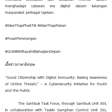
menghadapi cabaran era digital dalam kalangan
masyarakat pelbagai lapisan.
#MaeThapPhakTi4 #MaeThapPaisan
#PusatPenerangan
#GOMINWilayah4BahagianDepan
เนื้อข่าวภาษาอังกฤษ
“Good Citizenship with Digital Immunity: Raising Awareness
of Online Threats” – A Cybersecurity Initiative for Youth
and the Public
The Santisuk Task Force, through Santisuk Unit 303,
in collaboration with Taskin Samphan Control Unit 331,