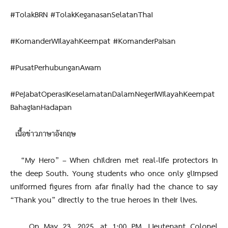
#TolakBRN #TolakKeganasanSelatanThai
#KomanderWilayahKeempat #KomanderPaisan
#PusatPerhubunganAwam
#PejabatOperasiKeselamatanDalamNegeriWilayahKeempat
BahagianHadapan
เนื้อข่าวภาษาอังกฤษ
“My Hero” – When children met real-life protectors in
the deep South. Young students who once only glimpsed
uniformed figures from afar finally had the chance to say
“Thank you” directly to the true heroes in their lives.
On May 23, 2025, at 1:00 PM, Lieutenant Colonel