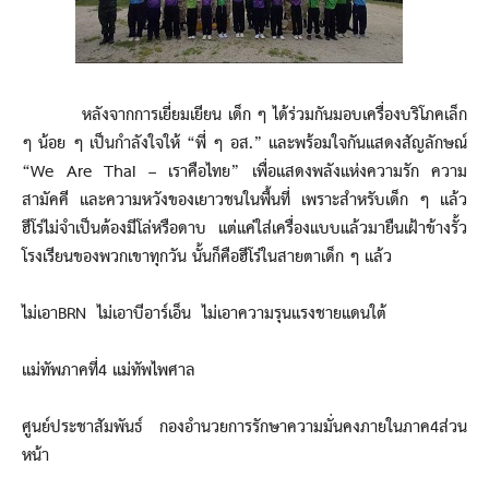
หลังจากการเยี่ยมเยียน เด็ก ๆ ได้ร่วมกันมอบเครื่องบริโภคเล็ก
ๆ น้อย ๆ เป็นกำลังใจให้ “พี่ ๆ อส.” และพร้อมใจกันแสดงสัญลักษณ์
“We Are Thai – เราคือไทย” เพื่อแสดงพลังแห่งความรัก ความ
สามัคคี และความหวังของเยาวชนในพื้นที่ เพราะสำหรับเด็ก ๆ แล้ว
ฮีโร่ไม่จำเป็นต้องมีโล่หรือดาบ แต่แค่ใส่เครื่องแบบแล้วมายืนเฝ้าข้างรั้ว
โรงเรียนของพวกเขาทุกวัน นั้นก็คือฮีโร่ในสายตาเด็ก ๆ แล้ว
ไม่เอาBRN ไม่เอาบีอาร์เอ็น ไม่เอาความรุนแรงชายแดนใต้
แม่ทัพภาคที่4 แม่ทัพไพศาล
ศูนย์ประชาสัมพันธ์ กองอำนวยการรักษาความมั่นคงภายในภาค4ส่วน
หน้า