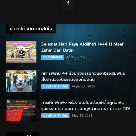
ข่าวที่ได้รับความสนใจ
Selamat Hari Raya Aidilfitri 1444 H Maaf
Zahir Dan Batin
April 22, 2023
ประชาสัมพันธ์
ทหารพราน 44 ร่วมกิจกรรมกวนอาซูรอสัมพันธ์
สืบสานวัฒนธรรมของท้องถิ่น
August 1, 2024
ข่าวประชาสัมพันธ์
การให้ที่พักพิง หรือสนับสนุนช่วยเหลือผู้ก่อเหตุ
รุนแรง มีความผิด ตามกฎหมายอาญา มาตรา 189
May 19, 2021
ข่าวประชาสัมพันธ์