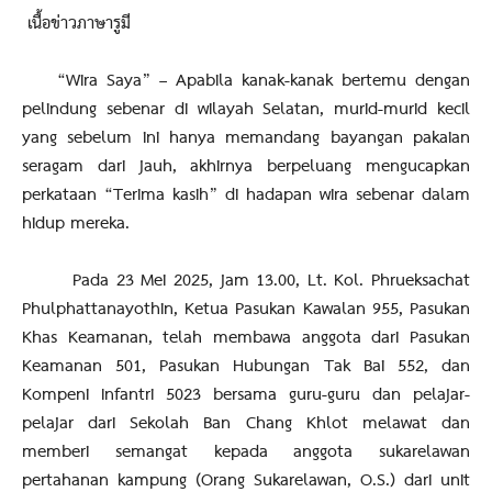
เนื้อข่าวภาษารูมี
“Wira Saya” – Apabila kanak-kanak bertemu dengan
pelindung sebenar di wilayah Selatan, murid-murid kecil
yang sebelum ini hanya memandang bayangan pakaian
seragam dari jauh, akhirnya berpeluang mengucapkan
perkataan “Terima kasih” di hadapan wira sebenar dalam
hidup mereka.
Pada 23 Mei 2025, jam 13.00, Lt. Kol. Phrueksachat
Phulphattanayothin, Ketua Pasukan Kawalan 955, Pasukan
Khas Keamanan, telah membawa anggota dari Pasukan
Keamanan 501, Pasukan Hubungan Tak Bai 552, dan
Kompeni Infantri 5023 bersama guru-guru dan pelajar-
pelajar dari Sekolah Ban Chang Khlot melawat dan
memberi semangat kepada anggota sukarelawan
pertahanan kampung (Orang Sukarelawan, O.S.) dari unit