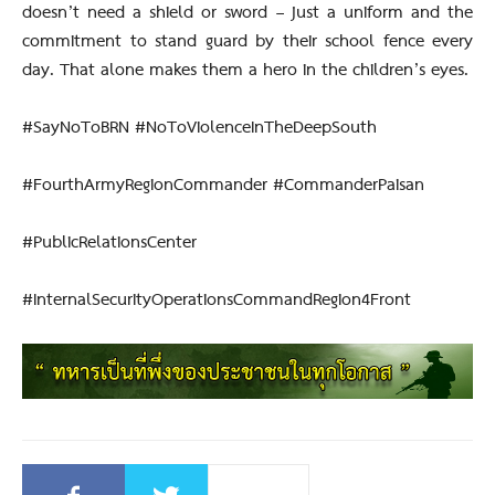
doesn’t need a shield or sword – just a uniform and the
commitment to stand guard by their school fence every
day. That alone makes them a hero in the children’s eyes.
#SayNoToBRN #NoToViolenceInTheDeepSouth
#FourthArmyRegionCommander #CommanderPaisan
#PublicRelationsCenter
#InternalSecurityOperationsCommandRegion4Front