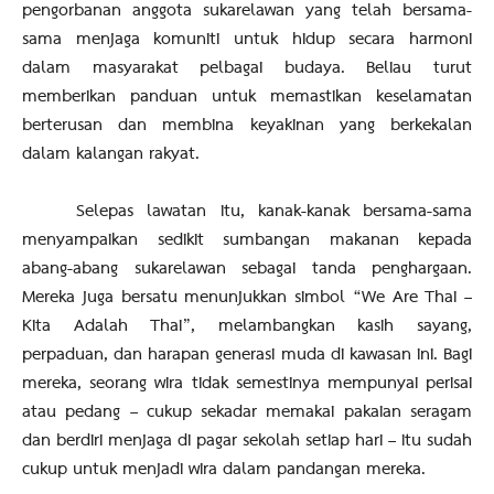
pengorbanan anggota sukarelawan yang telah bersama-
sama menjaga komuniti untuk hidup secara harmoni
dalam masyarakat pelbagai budaya. Beliau turut
memberikan panduan untuk memastikan keselamatan
berterusan dan membina keyakinan yang berkekalan
dalam kalangan rakyat.
Selepas lawatan itu, kanak-kanak bersama-sama
menyampaikan sedikit sumbangan makanan kepada
abang-abang sukarelawan sebagai tanda penghargaan.
Mereka juga bersatu menunjukkan simbol “We Are Thai –
Kita Adalah Thai”, melambangkan kasih sayang,
perpaduan, dan harapan generasi muda di kawasan ini. Bagi
mereka, seorang wira tidak semestinya mempunyai perisai
atau pedang – cukup sekadar memakai pakaian seragam
dan berdiri menjaga di pagar sekolah setiap hari – itu sudah
cukup untuk menjadi wira dalam pandangan mereka.