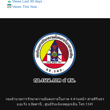
Views Last 30 days :
Views This Year :
กองอำนวยการรักษาความมั่นคงภายในภาค 4 ส่วนหน้า ค่ายสิรินธร
อ.ยะรัง จ.ปัตตานี , ศูนย์รับแจ้งเหตุฉุกเฉิน โทร.1341