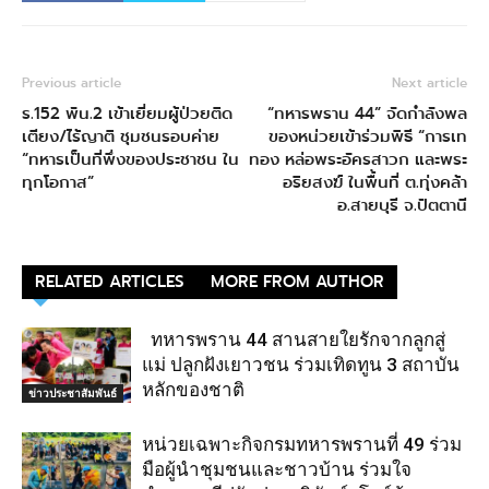
Previous article
Next article
ร.152 พัน.2 เข้าเยี่ยมผู้ป่วยติด
“ทหารพราน 44” จัดกำลังพล
เตียง/ไร้ญาติ ชุมชนรอบค่าย
ของหน่วยเข้าร่วมพิธี “การเท
“ทหารเป็นที่พึ่งของประชาชน ใน
ทอง หล่อพระอัครสาวก และพระ
ทุกโอกาส”
อริยสงฆ์ ในพื้นที่ ต.ทุ่งคล้า
อ.สายบุรี จ.ปัตตานี
RELATED ARTICLES
MORE FROM AUTHOR
ทหารพราน 44 สานสายใยรักจากลูกสู่
แม่ ปลูกฝังเยาวชน ร่วมเทิดทูน 3 สถาบัน
หลักของชาติ
ข่าวประชาสัมพันธ์
หน่วยเฉพาะกิจกรมทหารพรานที่ 49 ร่วม
มือผู้นำชุมชนและชาวบ้าน ร่วมใจ