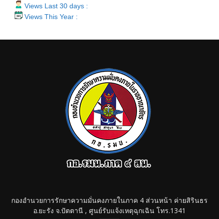
Views Last 30 days :
Views This Year :
กองอำนวยการรักษาความมั่นคงภายในภาค 4 ส่วนหน้า ค่ายสิรินธร
อ.ยะรัง จ.ปัตตานี , ศูนย์รับแจ้งเหตุฉุกเฉิน โทร.1341