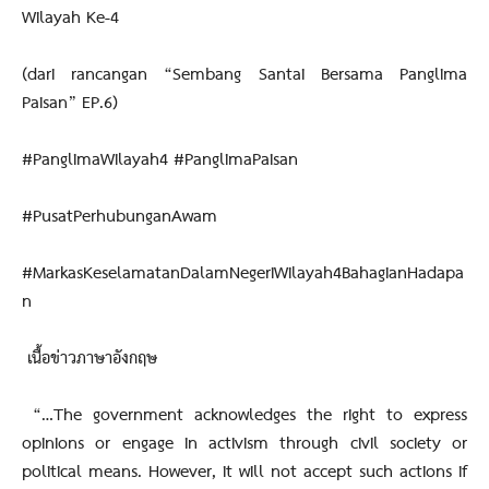
Wilayah Ke-4
(dari rancangan “Sembang Santai Bersama Panglima
Paisan” EP.6)
#PanglimaWilayah4 #PanglimaPaisan
#PusatPerhubunganAwam
#MarkasKeselamatanDalamNegeriWilayah4BahagianHadapa
n
เนื้อข่าวภาษาอังกฤษ
“…The government acknowledges the right to express
opinions or engage in activism through civil society or
political means. However, it will not accept such actions if