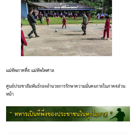
แม่ทัพภาคที่4 แม่ทัพไพศาล
ศูนย์ประชาสัมพันธ์กองอำนวยการรักษาความมั่นคงภายในภาค4ส่วน
หน้า