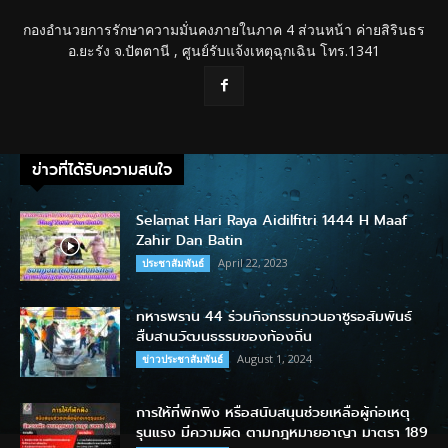
กองอำนวยการรักษาความมั่นคงภายในภาค 4 ส่วนหน้า ค่ายสิรินธร
อ.ยะรัง จ.ปัตตานี , ศูนย์รับแจ้งเหตุฉุกเฉิน โทร.1341
ข่าวที่ได้รับความสนใจ
Selamat Hari Raya Aidilfitri 1444 H Maaf
Zahir Dan Batin
April 22, 2023
ประชาสัมพันธ์
ทหารพราน 44 ร่วมกิจกรรมกวนอาซูรอสัมพันธ์
สืบสานวัฒนธรรมของท้องถิ่น
August 1, 2024
ข่าวประชาสัมพันธ์
การให้ที่พักพิง หรือสนับสนุนช่วยเหลือผู้ก่อเหตุ
รุนแรง มีความผิด ตามกฎหมายอาญา มาตรา 189