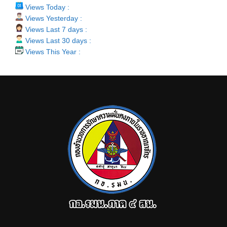
Views Today :
Views Yesterday :
Views Last 7 days :
Views Last 30 days :
Views This Year :