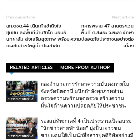
Previous article
Next article
ฉก.ตชด.44 เดินเท้าเข้าถึงใจ
ทหารพราน 47 ลาดตระเวน
ชุมชน ลงพื้นที่บ้านซาไก มอบอิ
พื้นที่ ต.สะเอะ จ.ยะลา รักษา
นทผาลัม ส่งเสริมสุขภาพ พร้อม
ความปลอดภัยประชาชนอย่างต่อ
กระชับสายใยผู้นำ-ประชาชน
เนื่อง
RELATED ARTICLES
MORE FROM AUTHOR
กองอำนวยการรักษาความมั่นคงภายใน
จังหวัดปัตตานี ผนึกกำลังทุกภาคส่วน
ตรวจความพร้อมจุดตรวจ สร้างความ
ข่าวประชาสัมพันธ์
มั่นใจด้านความปลอดภัยให้ประชาชน
รองแม่ทัพภาคที่ 4 เป็นประธานเปิดอบรม
“นักข่าวสายฟ้าน้อย” มุ่งปั้นเยาวชน
ชายแดนใต้เป็นนักสื่อสารยุคดิจิทัลอย่างมี
ข่าวประชาสัมพันธ์