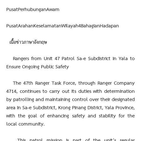
PusatPerhubunganAwam
PusatArahanKeselamatanWilayah4BahagianHadapan
เนื้อข่าวภาษาอังกฤษ
Rangers from Unit 47 Patrol Sa-e Subdistrict in Yala to
Ensure Ongoing Public Safety
The 47th Ranger Task Force, through Ranger Company
4714, continues to carry out its duties with determination
by patrolling and maintaining control over their designated
area in Sa-e Subdistrict, Krong Pinang District, Yala Province,
with the goal of enhancing safety and stability for the
local community.
This patrol mission is part of the unit’s regular