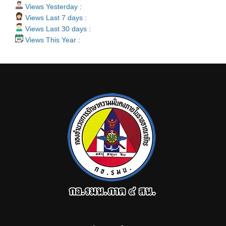
Views Yesterday :
Views Last 7 days :
Views Last 30 days :
Views This Year :