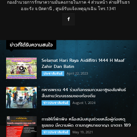
กองอำนวยการรักษาความมั่นคงภายในภาค 4 ส่วนหน้า ค่ายสิรินธร
อ.ยะรัง จ.ปัตตานี , ศูนย์รับแจ้งเหตุฉุกเฉิน โทร.1341
ข่าวที่ได้รับความสนใจ
Selamat Hari Raya Aidilfitri 1444 H Maaf
Zahir Dan Batin
April 22, 2023
ประชาสัมพันธ์
ทหารพราน 44 ร่วมกิจกรรมกวนอาซูรอสัมพันธ์
สืบสานวัฒนธรรมของท้องถิ่น
August 1, 2024
ข่าวประชาสัมพันธ์
การให้ที่พักพิง หรือสนับสนุนช่วยเหลือผู้ก่อเหตุ
รุนแรง มีความผิด ตามกฎหมายอาญา มาตรา 189
May 19, 2021
ข่าวประชาสัมพันธ์