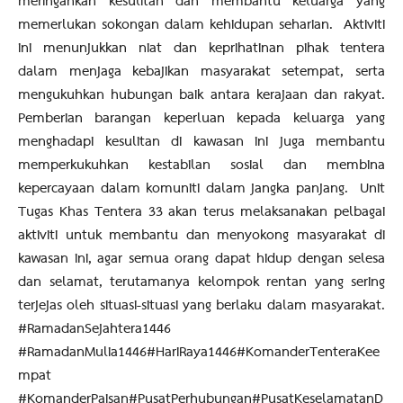
meringankan kesulitan dan membantu keluarga yang
memerlukan sokongan dalam kehidupan seharian. Aktiviti
ini menunjukkan niat dan keprihatinan pihak tentera
dalam menjaga kebajikan masyarakat setempat, serta
mengukuhkan hubungan baik antara kerajaan dan rakyat.
Pemberian barangan keperluan kepada keluarga yang
menghadapi kesulitan di kawasan ini juga membantu
memperkukuhkan kestabilan sosial dan membina
kepercayaan dalam komuniti dalam jangka panjang. Unit
Tugas Khas Tentera 33 akan terus melaksanakan pelbagai
aktiviti untuk membantu dan menyokong masyarakat di
kawasan ini, agar semua orang dapat hidup dengan selesa
dan selamat, terutamanya kelompok rentan yang sering
terjejas oleh situasi-situasi yang berlaku dalam masyarakat.
#RamadanSejahtera1446
#RamadanMulia1446#HariRaya1446#KomanderTenteraKee
mpat
#KomanderPaisan#PusatPerhubungan#PusatKeselamatanD