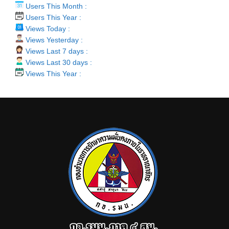
Users This Month :
Users This Year :
Views Today :
Views Yesterday :
Views Last 7 days :
Views Last 30 days :
Views This Year :