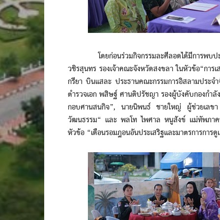
โดยก่อนร่วมกิจกรรมละศีลอดได้มีการพบปะเสวนาก
วชิรสุนทร รองเจ้าคณะจังหวัดสงขลา ในหัวข้อ“การเสร
กรียา บินแสละ ประธานคณะกรรมการอิสลามประจำจั
ตำรวจเอก พสิษฐ์ ศานติปรัชญา รองผู้บังคับกองก
กอบศานสนกิจ”, นายนิพนธ์ ชายใหญ่ ผู้ช่วยเลขา ศ
วัฒนธรรม“ และ พลโท ไพศาล หนูสังข์ แม่ทัพภาคท
หัวข้อ “เดือนรอมฎอนอันประเสริฐและมาตรการการด