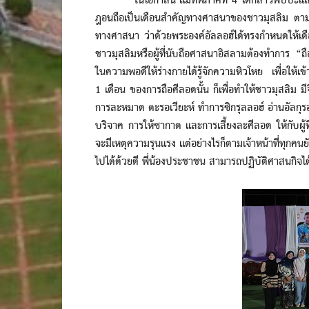
ในโอกาสนี้ แม่ทัพภาคที่ 4 ได้กล่าวพบปะและอวย
ฎอนถือเป็นเดือนสำคัญทางศาสนาของชาวมุสลิม ตามป
ทางศาสนา ว่าด้วยพระองค์อัลลอฮ์ได้ทรงกำหนดให้เด
ชาวมุสลิมหรือผู้ที่นับถือศาสนาอิสลามต้องทำการ “
ในความพอดีให้ร่างกายได้รู้จักความหิวโหย เพื่อให
1 เดือน ของการถือศีลอดนั้น ก็เพื่อทำให้ชาวมุสลิม มี
การละหมาด ตะรอเวียะห์ ทำการซิกรุลลอฮ์ อ่านอัลกุรอาน
บริจาค การให้ซากาต และการเลี้ยงละศีลอด ให้กับผู้ที
จะมีเหตุความรุนแรง แต่อย่างไรก็ตามเจ้าหน้าที่ทุกคนยัง
ไปได้ด้วยดี พี่น้องประชาชน สามารถปฏิบัติศาสนกิจได้อ