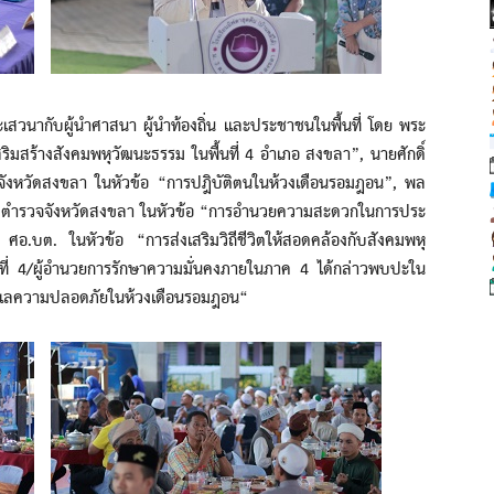
ับผู้นำศาสนา ผู้นำท้องถิ่น และประชาชนในพื้นที่ โดย พระ
ิมสร้างสังคมพหุวัฒนะธรรม ในพื้นที่ 4 อำเภอ สงขลา”, นายศักดิ์
งหวัดสงขลา ในหัวข้อ “การปฎิบัติตนในห้วงเดือนรอมฎอน”, พล
ำลังตำรวจจังหวัดสงขลา ในหัวข้อ “การอำนวยความสะดวกในการประ
อ.บต. ในหัวข้อ “การส่งเสริมวิถีชีวิตให้สอดคล้องกับสังคมพหุ
ี่ 4/ผู้อำนวยการรักษาความมั่นคงภายในภาค 4 ได้กล่าวพบปะใน
ูแลความปลอดภัยในห้วงเดือนรอมฎอน“