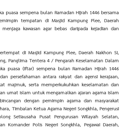
buka puasa sempena bulan Ramadan Hijrah 1446 bersama
mimpin tempatan di Masjid Kampung Plee, Daerah
a menjaga kawasan agar bebas daripada kejadian dan
bertempat di Masjid Kampung Plee, Daerah Nakhon Si,
aeng, Panglima Tentera 4 / Pengarah Keselamatan Dalam
buka puasa (iftar) sempena bulan Ramadan Hijrah 1446
an persefahaman antara rakyat dan agensi kerajaan,
akat majmuk, serta memperkukuhkan keselamatan dan
lakkan umat Islam untuk mengamalkan ajaran agama Islam
rbincangan dengan pemimpin agama dan masyarakat
thara, Timbalan Ketua Agama Negeri Songkhla, Pengerusi
olong Setiausaha Pusat Pengurusan Wilayah Selatan,
n Komander Polis Negeri Songkhla, Pegawai Daerah,