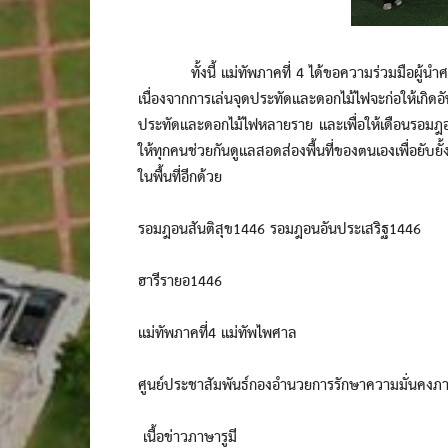
ทั้งนี้ แม่ทัพภาคที่ 4 ได้ขอความร่วมมือผู้นำศาส
เนื่องจากการเล่นจุดประทัดและดอกไม้ไฟจะก่อให้เกิ
ประทัดและดอกไม้ไฟหลายราย และเพื่อให้เดือนรอมฎ
ให้ทุกคนช่วยกันดูแลสอดส่องพื้นที่ของตนเองเพื่อยับยั้
ในพื้นที่อีกด้วย
รอมฎอนสันติสุข1446 รอมฎอนอันประเสริฐ1446
ฮารีรายอ1446
แม่ทัพภาคที่4 แม่ทัพไพศาล
ศูนย์ประชาสัมพันธ์กองอำนวยการรักษาความมั่นคงภ
เนื้อข่าวภาษารูมี