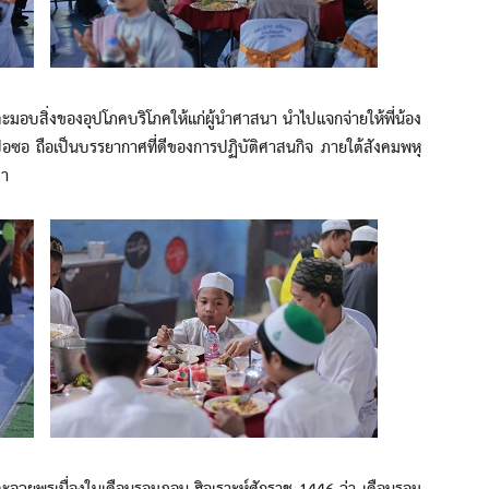
ิ่งของอุปโภคบริโภคให้แก่ผู้นำศาสนา นำไปแจกจ่ายให้พี่น้อง
ปอซอ ถือเป็นบรรยากาศที่ดีของการปฏิบัติศาสนกิจ ภายใต้สังคมพหุ
มา