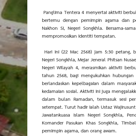
Panglima Tentera 4 menyertai aktiviti ber
bertemu dengan pemimpin agama dan pe
Nakhon Si, Negeri Songkhla. Bersama-sam
mempromosikan identiti tempatan.
Hari ini (22 Mac 2568) jam 5:30 petang, 
Negeri Songkhla, Mejar Jeneral Phitsan Nus
Negeri Wilayah 4, merasmikan aktiviti ber
tahun 2568, bagi mengukuhkan hubungan d
berlandaskan kepelbagaian dalam masyar
kedamaian sosial. Aktiviti ini juga mengga
dalam bulan Ramadan, termasuk sesi pe
setempat. Turut hadir ialah Ustaz Wajirusun
Jawatankuasa Islam Negeri Songkhla, Pen
Komander Pasukan Khas Songkhla, Timbala
pemimpin agama, dan orang awam.