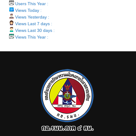
Users This Year :
Views Today :
Views Yesterday :
Views Last 7 days :
Views Last 30 days :
Views This Year :