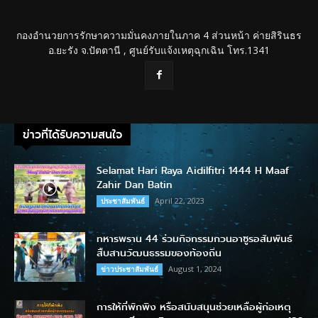
กองอำนวยการรักษาความมั่นคงภายในภาค 4 ส่วนหน้า ค่ายสิรินธร
อ.ยะรัง จ.ปัตตานี , ศูนย์รับแจ้งเหตุฉุกเฉิน โทร.1341
ข่าวที่ได้รับความสนใจ
Selamat Hari Raya Aidilfitri 1444 H Maaf
Zahir Dan Batin
April 22, 2023
ประชาสัมพันธ์
ทหารพราน 44 ร่วมกิจกรรมกวนอาซูรอสัมพันธ์
สืบสานวัฒนธรรมของท้องถิ่น
August 1, 2024
ข่าวประชาสัมพันธ์
การให้ที่พักพิง หรือสนับสนุนช่วยเหลือผู้ก่อเหตุ