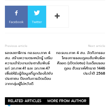
Facebook
Twitter
Previous article
Next article
รองเลขาธิการ กอ.รมน.ภาค 4
กอ.รมน.ภาค 4 สน. จัดกิจกรรม
สน. สร้างความตระหนักรู้ เสริม
โครงการรอมฎอนสัมพันธ์ละ
ความเข้าใจงานประชาสัมพันธ์
ศีลอด (เปิดปอซอ) ในเดือนรอม
แก่ ฉก.ทพ.41 และ ฉก.ทพ.47
ฎอน ฮิจเราะห์ศักราช 1446
เพื่อให้รับรู้ข้อมูลที่ถูกต้องไปยัง
ประจำปี 2568
ประชาชน ป้องกันการบิดเบือน
จากกลุ่มผู้ไม่หวังดี
RELATED ARTICLES
MORE FROM AUTHOR