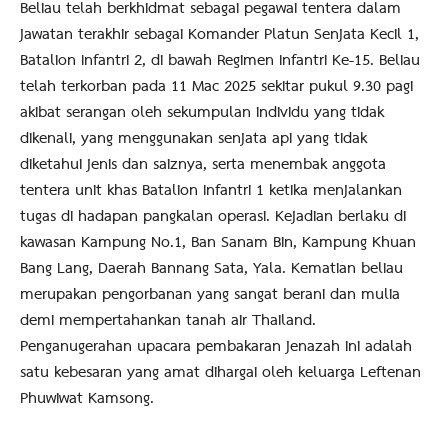
Beliau telah berkhidmat sebagai pegawai tentera dalam
jawatan terakhir sebagai Komander Platun Senjata Kecil 1,
Batalion Infantri 2, di bawah Regimen Infantri Ke-15. Beliau
telah terkorban pada 11 Mac 2025 sekitar pukul 9.30 pagi
akibat serangan oleh sekumpulan individu yang tidak
dikenali, yang menggunakan senjata api yang tidak
diketahui jenis dan saiznya, serta menembak anggota
tentera unit khas Batalion Infantri 1 ketika menjalankan
tugas di hadapan pangkalan operasi. Kejadian berlaku di
kawasan Kampung No.1, Ban Sanam Bin, Kampung Khuan
Bang Lang, Daerah Bannang Sata, Yala. Kematian beliau
merupakan pengorbanan yang sangat berani dan mulia
demi mempertahankan tanah air Thailand.
Penganugerahan upacara pembakaran jenazah ini adalah
satu kebesaran yang amat dihargai oleh keluarga Leftenan
Phuwiwat Kamsong.