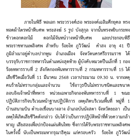
ภายในพิธี พลเอก พระวรวงศ์เธอ พระองค์เฉลิมศึกยุคล ทรง
ทอดผ้าไตรหน้าหีบศพ พระสงฆ์ 5 รูป บังสุกุล จากนั้นทรงหยิบกระทง
ข้าวตอกดอกไม้ ดอกไม้จันทน์วางหน้าหีบศพ และประกอบพิธี
พระราชทานเพลิงศพ สำหรับ ร้อยโท ภูวิวัฒน์ คำสง อายุ 41 ปี
ภูมิลำเนาอยู่ตำบลปากพูน อำเภอเมือง จังหวัดนครศรีธรรมราช ได้
บรรจุรับราชการทหารในตำแหน่งสุดท้าย ผู้บังคับหมวดปืนเล็กที่ 1 กอง
ร้อยทหารราบที่ 2 สังกัดกองพันทหารราบที่ 2 กรมทหารราบที่ 15 ได้
เสียชีวิตเมื่อวันที่ 11 มีนาคม 2568 เวลาประมาณ 09.30 น. จากเหตุ
คนร้ายไม่ทราบกลุ่มและจำนวน ใช้อาวุธปืนไม่ทราบชนิดและขนาด
ลอบยิงเจ้าหน้าที่ทหาร หน่วยเฉพาะกิจกองพันทหารราบที่ 1 ขณะ
ปฏิบัติภารกิจบริเวณหน้าฐานปฏิบัติการ เหตุเกิดบริเวณพื้นที่ หมู่ที่ 1
บ้านสนามบิน ตำบลเขื่อนบางลาง อำเภอบันนังสตา จังหวัดยะลา เป็น
เหตุให้เกิดเสียชีวิตดังกล่าว นับได้ว่าเป็นการปฏิบัติหน้าที่ด้วยความกล้า
หาญ เสียสละเพื่อปกป้องแผ่นดินไทย ซึ่งการได้รับพระราชทานเพลิงศพ
ในครั้งนี้ นับเป็นพระมหากรุณาธิคุณ แก่ครอบครัว ร้อยโท ภูวิวัฒน์