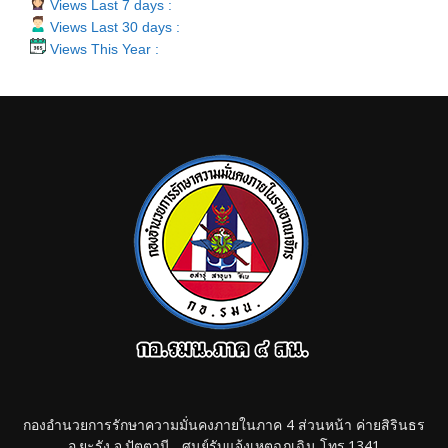
Views Last 7 days :
Views Last 30 days :
Views This Year :
กองอำนวยการรักษาความมั่นคงภายในภาค 4 ส่วนหน้า ค่ายสิรินธร
อ.ยะรัง จ.ปัตตานี , ศูนย์รับแจ้งเหตุฉุกเฉิน โทร.1341