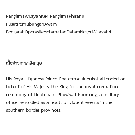
PanglimaWilayahKe4 PanglimaPhisanu
PusatPerhubunganAwam
PengarahOperasiKeselamatanDalamNegeriWilayah4
เนื้อข่าวภาษาอังกฤษ
His Royal Highness Prince Chalermseuk Yukol attended on
behalf of His Majesty the King for the royal cremation
ceremony of Lieutenant Phuwiwat Kamsong, a military
officer who died as a result of violent events in the
southern border provinces.