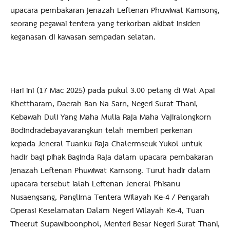
upacara pembakaran jenazah Leftenan Phuwiwat Kamsong,
seorang pegawai tentera yang terkorban akibat insiden
keganasan di kawasan sempadan selatan.
Hari ini (17 Mac 2025) pada pukul 3.00 petang di Wat Apai
Khettharam, Daerah Ban Na Sarn, Negeri Surat Thani,
Kebawah Duli Yang Maha Mulia Raja Maha Vajiralongkorn
Bodindradebayavarangkun telah memberi perkenan
kepada Jeneral Tuanku Raja Chalermseuk Yukol untuk
hadir bagi pihak Baginda Raja dalam upacara pembakaran
jenazah Leftenan Phuwiwat Kamsong. Turut hadir dalam
upacara tersebut ialah Leftenan Jeneral Phisanu
Nusaengsang, Panglima Tentera Wilayah Ke-4 / Pengarah
Operasi Keselamatan Dalam Negeri Wilayah Ke-4, Tuan
Theerut Supawiboonphol, Menteri Besar Negeri Surat Thani,