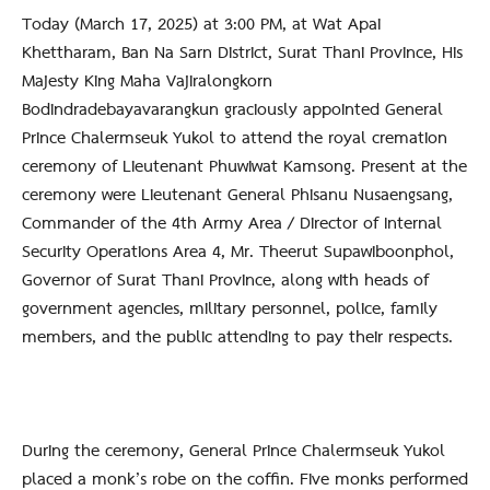
Today (March 17, 2025) at 3:00 PM, at Wat Apai
Khettharam, Ban Na Sarn District, Surat Thani Province, His
Majesty King Maha Vajiralongkorn
Bodindradebayavarangkun graciously appointed General
Prince Chalermseuk Yukol to attend the royal cremation
ceremony of Lieutenant Phuwiwat Kamsong. Present at the
ceremony were Lieutenant General Phisanu Nusaengsang,
Commander of the 4th Army Area / Director of Internal
Security Operations Area 4, Mr. Theerut Supawiboonphol,
Governor of Surat Thani Province, along with heads of
government agencies, military personnel, police, family
members, and the public attending to pay their respects.
During the ceremony, General Prince Chalermseuk Yukol
placed a monk’s robe on the coffin. Five monks performed