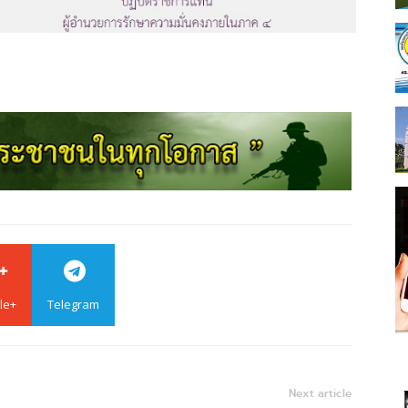
le+
Telegram
Next article