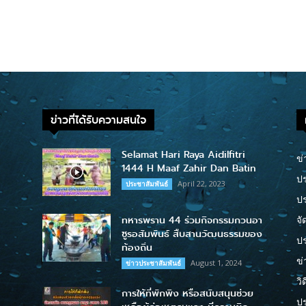
ข่าวที่ได้รับความสนใจ
Selamat Hari Raya Aidilfitri
ข่
1444 H Maaf Zahir Dan Batin
ปร
April 22, 2023
ประชาสัมพันธ์
ป
ทหารพราน 44 ร่วมกิจกรรมกวนอา
จั
ซูรอสัมพันธ์ สืบสานวัฒนธรรมของ
ปร
ท้องถิ่น
ข่
August 1, 2024
ข่าวประชาสัมพันธ์
วิ
การให้ที่พักพิง หรือสนับสนุนช่วย
ป