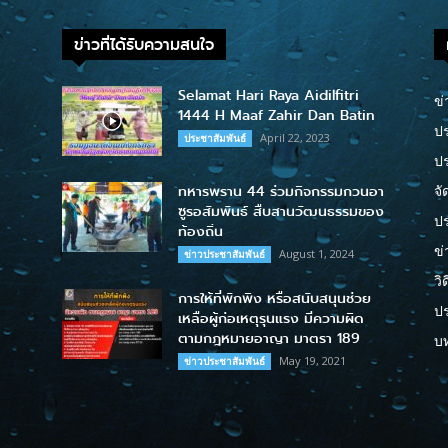
ข่าวที่ได้รับความสนใจ
Selamat Hari Raya Aidilfitri
ข่
1444 H Maaf Zahir Dan Batin
ปร
April 22, 2023
ประชาสัมพันธ์
ป
ทหารพราน 44 ร่วมกิจกรรมกวนอา
จั
ซูรอสัมพันธ์ สืบสานวัฒนธรรมของ
ปร
ท้องถิ่น
ข่
August 1, 2024
ข่าวประชาสัมพันธ์
วิ
การให้ที่พักพิง หรือสนับสนุนช่วย
ป
เหลือผู้ก่อเหตุรุนแรง มีความผิด
ตามกฎหมายอาญา มาตรา 189
บ
May 19, 2021
ข่าวประชาสัมพันธ์