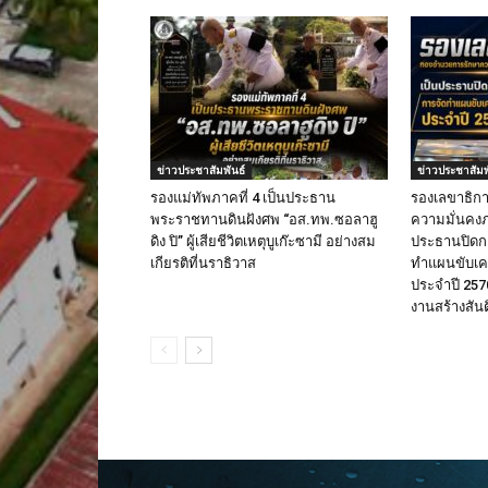
ข่าวประชาสัมพันธ์
ข่าวประชาสัมพ
รองแม่ทัพภาคที่ 4 เป็นประธาน
รองเลขาธิก
พระราชทานดินฝังศพ “อส.ทพ.ซอลาฮู
ความมั่นคงภ
ดิง ปิ” ผู้เสียชีวิตเหตุบูเก๊ะซามี อย่างสม
ประธานปิดก
เกียรติที่นราธิวาส
ทำแผนขับเคล
ประจำปี 2570
งานสร้างสัน