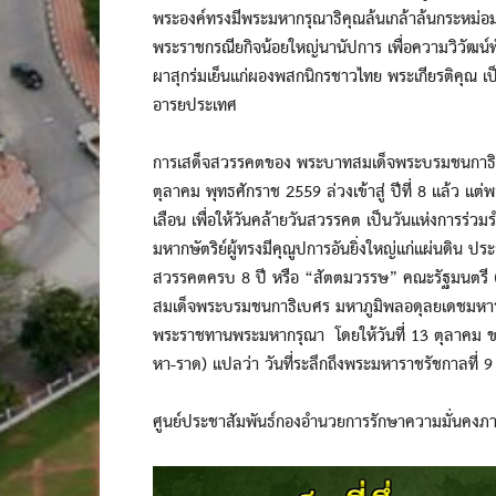
พระองค์ทรงมีพระมหากรุณาธิคุณล้นเกล้าล้นกระหม่
พระราชกรณียกิจน้อยใหญ่นานัปการ เพื่อความวิวัฒน์
ผาสุกร่มเย็นแก่ผองพสกนิกรชาวไทย พระเกียรติคุณ เป
อารยประเทศ
การเสด็จสวรรคตของ พระบาทสมเด็จพระบรมชนกาธิเบ
ตุลาคม พุทธศักราช 2559 ล่วงเข้าสู่ ปีที่ 8 แล้ว แต่
เลือน เพื่อให้วันคล้ายวันสวรรคต เป็นวันแห่งการร่ว
มหากษัตริย์ผู้ทรงมีคุณูปการอันยิ่งใหญ่แก่แผ่นดิน ป
สวรรคตครบ 8 ปี หรือ “สัตตมวรรษ” คณะรัฐมนตรี (
สมเด็จพระบรมชนกาธิเบศร มหาภูมิพลอดุลยเดชมหา
พระราชทานพระมหากรุณา โดยให้วันที่ 13 ตุลาคม ขอ
หา-ราด) แปลว่า วันที่ระลึกถึงพระมหาราชรัชกาลที่ 9 ผู
ศูนย์ประชาสัมพันธ์กองอำนวยการรักษาความมั่นคงภ