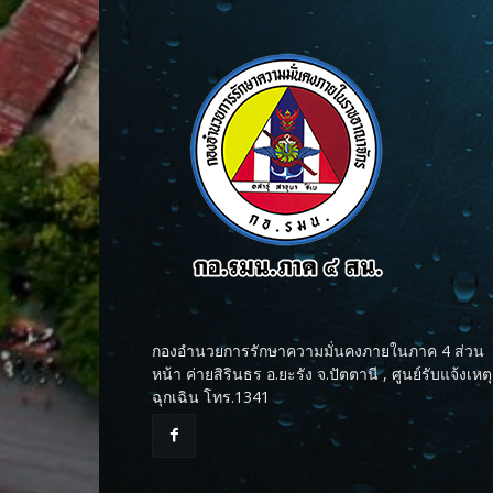
กองอำนวยการรักษาความมั่นคงภายในภาค 4 ส่วน
หน้า ค่ายสิรินธร อ.ยะรัง จ.ปัตตานี , ศูนย์รับแจ้งเหตุ
ฉุกเฉิน โทร.1341