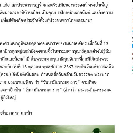
อม แก่อาณาประชาราษฎร์ ตลอดรัชสมัยของพระองค์ ทรงบำเพ็ญ
พัฒนาของชาติบ้านเมือง เป็นคุณประโยชน์อเนกอนันต์ และยังความ
็นที่แช่ซ้องก้องประจักษ์ทั้งแก่ปวงชนชาวไทยและนานา
ศร มหาภูมิพลอดุลยเดชมหาราช บรมนาถบพิตร เมื่อวันที่ 13
พสกนิกรทุกหมู่เหล่ายังคงซาบซึ้งในพระมหากรุณาธิคุณอย่างไม่รู้ลืม
มรำลึกและน้อมสำนึกในพระมหากรุณาธิคุณอันหาที่สุดมิได้แห่งพระ
ระกอบกับวันที่ 13 ตุลาคม พุทธศักราช 2567 จะเป็นวันแห่งการเสด็จ
ครม.) จึงมีมติเห็นชอบ กำหนดชื่อวันคล้ายวันสวรรคต พระบาท
ราช บรมนาถบพิตร ว่า “วันนวมินทรมหาราช” ตามที่ขอ
งทุกปี เป็น “วันนวมินทรมหาราช” (อ่านว่า นะ-วะ-มิน-ทระ-มะ-
้ยิ่งใหญ่
ายในภาค4ส่วนหน้า