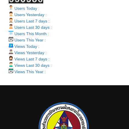
Users Today :
Users Yesterday :
Users Last 7 days :
Users Last 30 days :
Users This Month :
Users This Year :
Views Today :
Views Yesterday :
Views Last 7 days :
Views Last 30 days :
Views This Year :