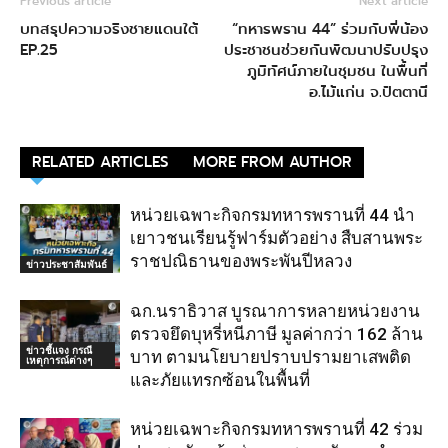
Previous article
Next article
บทสรุปความจริงชายแดนใต้
“ทหารพราน 44” ร่วมกับพี่น้อง
EP.25
ประชาชนช่วยกันพัฒนาปรับปรุง
ภูมิทัศน์ภายในชุมชน ในพื้นที่
อ.ไม้แก่น จ.ปัตตานี
RELATED ARTICLES
MORE FROM AUTHOR
หน่วยเฉพาะกิจกรมทหารพรานที่ 44 นำ
เยาวชนเรียนรู้ฟาร์มตัวอย่าง สืบสานพระ
ราชปณิธานของพระพันปีหลวง
ข่าวประชาสัมพันธ์
ฉก.นราธิวาส บูรณาการหลายหน่วยงาน
ตรวจยึดบุหรี่หนีภาษี มูลค่ากว่า 162 ล้าน
ข่าวชี้แจง กรณี
บาท ตามนโยบายปราบปรามยาเสพติด
เหตุการณ์ต่างๆ
และภัยแทรกซ้อนในพื้นที่
หน่วยเฉพาะกิจกรมทหารพรานที่ 42 ร่วม