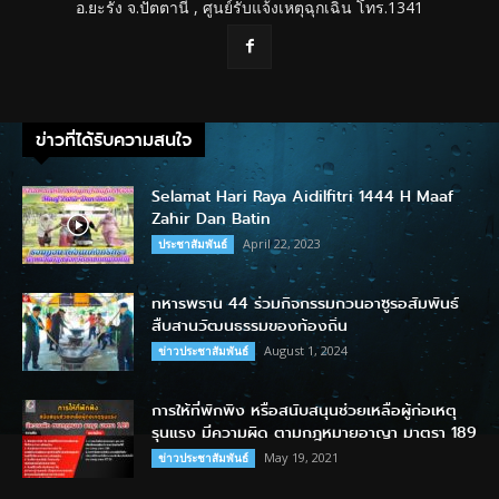
อ.ยะรัง จ.ปัตตานี , ศูนย์รับแจ้งเหตุฉุกเฉิน โทร.1341
ข่าวที่ได้รับความสนใจ
Selamat Hari Raya Aidilfitri 1444 H Maaf
Zahir Dan Batin
April 22, 2023
ประชาสัมพันธ์
ทหารพราน 44 ร่วมกิจกรรมกวนอาซูรอสัมพันธ์
สืบสานวัฒนธรรมของท้องถิ่น
August 1, 2024
ข่าวประชาสัมพันธ์
การให้ที่พักพิง หรือสนับสนุนช่วยเหลือผู้ก่อเหตุ
รุนแรง มีความผิด ตามกฎหมายอาญา มาตรา 189
May 19, 2021
ข่าวประชาสัมพันธ์