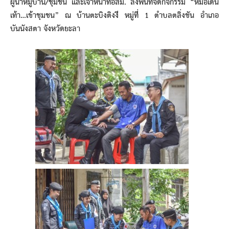
ผู้นำหมู่บ้าน/ชุมชน และเจ้าหน้าที่อสม. ลงพื้นที่จัดกิจกรรม “หมอเดิน
เท้า…เข้าชุมชน” ณ บ้านตะบิงติงงี หมู่ที่ 1 ตำบลตลิ่งชัน อำเภอ
บันนังสตา จังหวัดยะลา