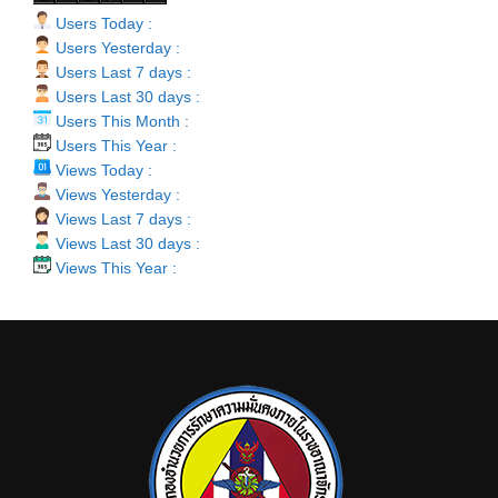
Users Today :
Users Yesterday :
Users Last 7 days :
Users Last 30 days :
Users This Month :
Users This Year :
Views Today :
Views Yesterday :
Views Last 7 days :
Views Last 30 days :
Views This Year :