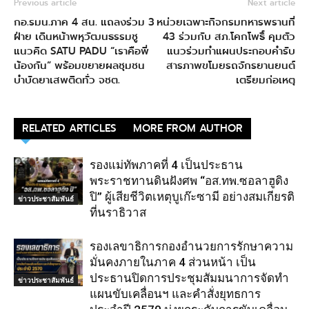
Previous article
Next article
กอ.รมน.ภาค 4 สน. แถลงร่วม 3
หน่วยเฉพาะกิจกรมทหารพรานที่
ฝ่าย เดินหน้าพหุวัฒนธรรมชู
43 ร่วมกับ สภ.โคกโพธิ์ คุมตัว
แนวคิด SATU PADU “เราคือพี่
แนวร่วมทำแผนประกอบคำรับ
น้องกัน” พร้อมขยายผลชุมชน
สารภาพขโมยรถจักรยานยนต์
บำบัดยาเสพติดทั่ว จชต.
เตรียมก่อเหตุ
RELATED ARTICLES
MORE FROM AUTHOR
รองแม่ทัพภาคที่ 4 เป็นประธาน
พระราชทานดินฝังศพ “อส.ทพ.ซอลาฮูดิง
ปิ” ผู้เสียชีวิตเหตุบูเก๊ะซามี อย่างสมเกียรติ
ข่าวประชาสัมพันธ์
ที่นราธิวาส
รองเลขาธิการกองอำนวยการรักษาความ
มั่นคงภายในภาค 4 ส่วนหน้า เป็น
ประธานปิดการประชุมสัมมนาการจัดทำ
ข่าวประชาสัมพันธ์
แผนขับเคลื่อนฯ และคำสั่งยุทธการ