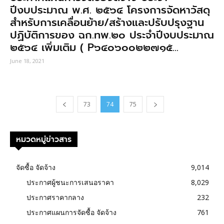
ปีงบประมาณ พ.ศ. ๒๕๖๔ โครงการจัดหาวัสดุ
สำหรับการเคลื่อนย้าย/สร้างและปรับปรุงฐาน
ปฏิบัติการของ ฉก.ทพ.๒๐ ประจำปีงบประมาณ
๒๕๖๔ เพิ่มเติม ( P๖๔๐๖๐๐๒๒๗๑๕...
June 18, 2021
73
74
75
หมวดหมู่ข่าวสาร
จัดซื้อ จัดจ้าง
9,014
ประกาศผู้ชนะการเสนอราคา
8,029
ประกาศราคากลาง
232
ประกาศแผนการจัดซื้อ จัดจ้าง
761