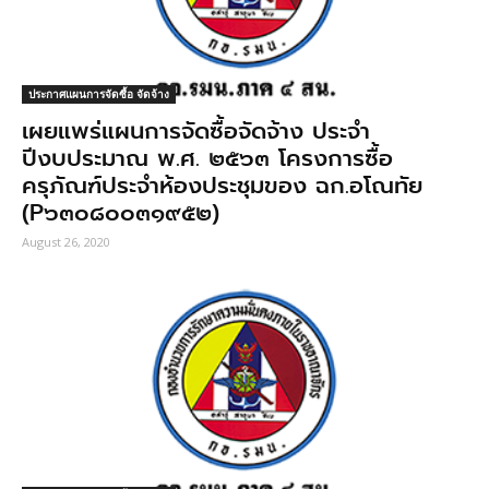
ประกาศแผนการจัดซื้อ จัดจ้าง
เผยแพร่แผนการจัดซื้อจัดจ้าง ประจำ
ปีงบประมาณ พ.ศ. ๒๕๖๓ โครงการซื้อ
ครุภัณฑ์ประจำห้องประชุมของ ฉก.อโณทัย
(P๖๓๐๘๐๐๓๑๙๕๒)
August 26, 2020